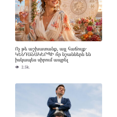
Ոչ թե աշխատանք, այլ հաճույք․
ԿԵՆԴԱՆԱԿԵՐՊԻ ո՞ր նշաններն են
իսկապես սիրում ապրել
2.5k.