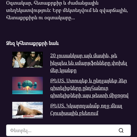
Օգտակար, հետաքրքիր և ժամանցային
տեղեկատվություն: Երբ մեկտեղվում են զվարճալին,
հետաքրքիրն ու օգտակարը...
Ձեզ կհետաքրքրի նաև
20 լուսանկար այն մասին, թե
ինչպես են սմարթֆոնները փոխել
մեր կյանքը
ԹԵՍՏ. Ստուգեք և ընդլայնեք ձեր
գիտելիքները ընդհանուր
գիտելիքների այս թեստի միջոցով
ԹԵՍՏ. Կկարողանա՞ք ողջ մնալ
Հյուսիսային բևեռում
Search
for: