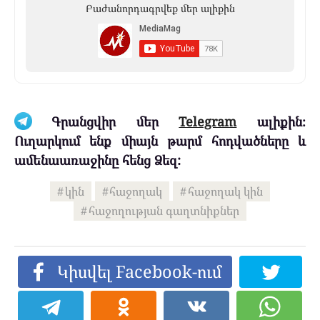
Բաժանորդագրվեք մեր ալիքին
Գրանցվիր մեր
Telegram
ալիքին։
Ուղարկում ենք միայն թարմ հոդվածները և
ամենաառաջինը հենց Ձեզ:
կին
հաջողակ
հաջողակ կին
հաջողության գաղտնիքներ
Կիսվել Facebook-ում