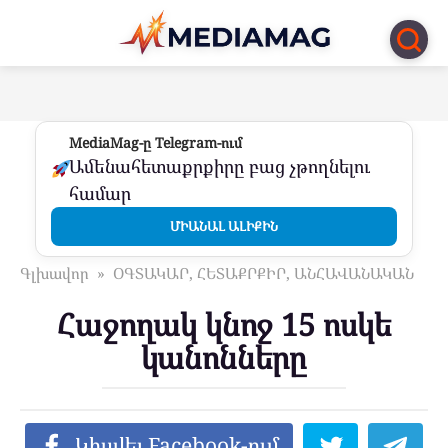
Перейти
к
контенту
MediaMag-ը Telegram-ում
Ամենահետաքրքիրը բաց չթողնելու
համար
ՄԻԱՆԱԼ ԱԼԻՔԻՆ
Գլխավոր
»
ՕԳՏԱԿԱՐ, ՀԵՏԱՔՐՔԻՐ, ԱՆՀԱՎԱՆԱԿԱՆ
Հաջողակ կնոջ 15 ոսկե
կանոնները
Կիսվել Facebook-ում