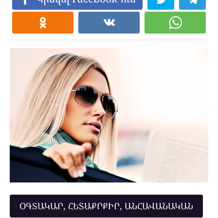
ՕԳՏԱԿԱՐ, ՀԵՏԱՔՐՔԻՐ, ԱՆՀԱՎԱՆԱԿԱՆ