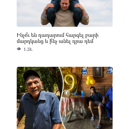
Ինչո՞ւ են դադարում հարգել բարի
մարդկանց և ի՞նչ անել դրա դեմ
1.2k.