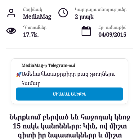
Հեղինակ
Կարդալու տևողությունը
MediaMag
2 րոպե
Դիտումներ
Հր․ ամսաթիվ
17.7k.
04/09/2015
MediaMag-ը Telegram-ում
Ամենահետաքրքիրը բաց չթողնելու
համար
ՄԻԱՆԱԼ ԱԼԻՔԻՆ
Ներքևում բերված են հաջողակ կնոջ
15 ոսկե կանոնները։ Կին, ով միշտ
գիտի իր նպատակները և միշտ