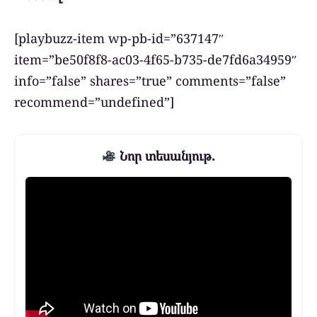
[playbuzz-item wp-pb-id=”637147″
item=”be50f8f8-ac03-4f65-b735-de7fd6a34959″
info=”false” shares=”true” comments=”false”
recommend=”undefined”]
Նոր տեսանյութ.