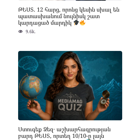
ԹԵՍՏ. 12 հարց, որոնց կեսին սխալ են
պատասխանում նույնիսկ շատ
կարդացած մարդիկ
9.6k.
Ստուգեք Ձեզ․ աշխարհագրության
բարդ ԹԵՍՏ, որտեղ 10/10-ը լայն