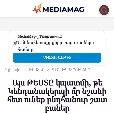
Перейти
к
контенту
MediaMag-ը Telegram-ում
Ամենահետաքրքիրը բաց չթողնելու
համար
ՄԻԱՆԱԼ ԱԼԻՔԻՆ
Գլխավոր
»
ԹԵՍՏԵՐ ԵՎ ԳԼՈՒԽԿՈՏՐՈՒԿՆԵՐ
Այս ԹԵՍՏԸ կպատմի, թե
Կենդանակերպի ո՞ր նշանի
հետ ունեք ընդհանուր շատ
բաներ