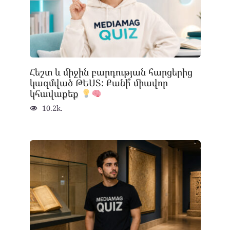
Հեշտ և միջին բարդության հարցերից
կազմված ԹԵՍՏ: Քանի՞ միավոր
կհավաքեք
10.2k.