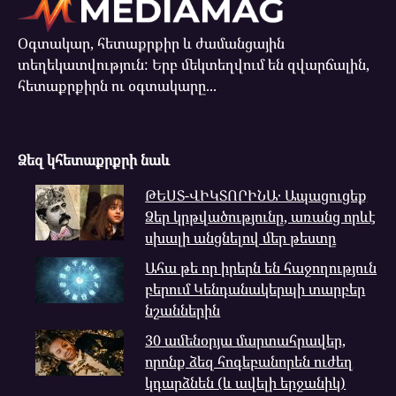
Օգտակար, հետաքրքիր և ժամանցային
տեղեկատվություն: Երբ մեկտեղվում են զվարճալին,
հետաքրքիրն ու օգտակարը...
Ձեզ կհետաքրքրի նաև
ԹԵՍՏ-ՎԻԿՏՈՐԻՆԱ․ Ապացուցեք
Ձեր կրթվածությունը, առանց որևէ
սխալի անցնելով մեր թեստը
Ահա թե որ իրերն են հաջողություն
բերում Կենդանակերպի տարբեր
նշաններին
30 ամենօրյա մարտահրավեր,
որոնք ձեզ հոգեբանորեն ուժեղ
կդարձնեն (և ավելի երջանիկ)