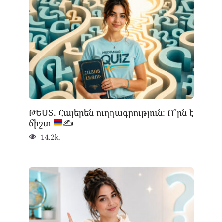
ԹԵՍՏ. Հայերեն ուղղագրություն։ Ո՞րն է
ճիշտ
✍
14.2k.