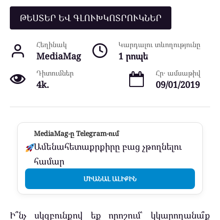
ԹԵՍՏԵՐ ԵՎ ԳԼՈՒԽԿՈՏՐՈՒԿՆԵՐ
Հեղինակ
Կարդալու տևողությունը
MediaMag
1 րոպե
Դիտումներ
Հր․ ամսաթիվ
4k.
09/01/2019
MediaMag-ը Telegram-ում
Ամենահետաքրքիրը բաց չթողնելու
համար
ՄԻԱՆԱԼ ԱԼԻՔԻՆ
Ի՞նչ սկզբունքով եք որոշում՝ կկարողանա՞ք