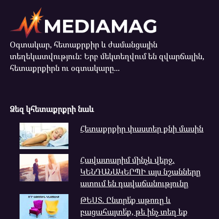
Օգտակար, հետաքրքիր և ժամանցային
տեղեկատվություն: Երբ մեկտեղվում են զվարճալին,
հետաքրքիրն ու օգտակարը...
Ձեզ կհետաքրքրի նաև
Հետաքրքիր փաստեր քնի մասին
Հավատարիմ մինչև վերջ.
ԿԵՆԴԱՆԱԿԵՐՊԻ այս նշանները
ատում են դավաճանությունը
ԹԵՍՏ. Ընտրե՛ք աթոռը և
բացահայտե՛ք, թե ինչ տեղ եք