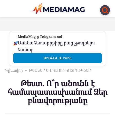
Перейти
к
контенту
MediaMag-ը Telegram-ում
Ամենահետաքրքիրը բաց չթողնելու
համար
ՄԻԱՆԱԼ ԱԼԻՔԻՆ
Գլխավոր
»
ԹԵՍՏԵՐ ԵՎ ԳԼՈՒԽԿՈՏՐՈՒԿՆԵՐ
Թեստ. Ո՞ր անունն է
համապատասխանում Ձեր
բնավորությանը