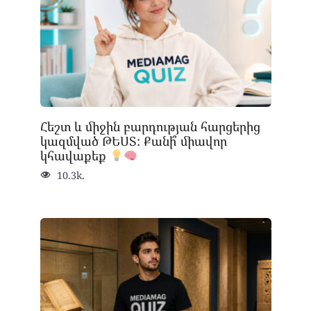
Հեշտ և միջին բարդության հարցերից
կազմված ԹԵՍՏ: Քանի՞ միավոր
կհավաքեք
10.3k.