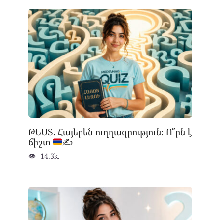
ԹԵՍՏ. Հայերեն ուղղագրություն։ Ո՞րն է
ճիշտ
✍
14.3k.