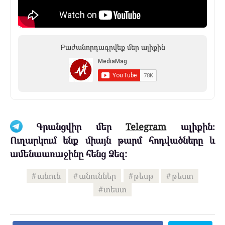
Բաժանորդագրվեք մեր ալիքին
Գրանցվիր մեր
Telegram
ալիքին։
Ուղարկում ենք միայն թարմ հոդվածները և
ամենաառաջինը հենց Ձեզ:
անուն
անուններ
թեսթ
թեստ
տեստ