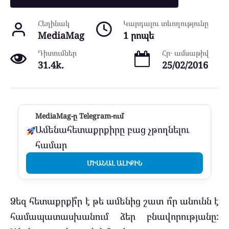
Հեղինակ
Կարդալու տևողությունը
MediaMag
1 րոպե
Դիտումներ
Հր․ ամսաթիվ
31.4k.
25/02/2016
MediaMag-ը Telegram-ում
Ամենահետաքրքիրը բաց չթողնելու
համար
ՄԻԱՆԱԼ ԱԼԻՔԻՆ
Ձեզ հետաքրքի՞ր է թե ամենից շատ ո՞ր անունն է
համապատասխանում ձեր բնավորությանը: