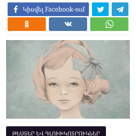
Կիսվել Facebook-ում
ԹԵՍՏԵՐ ԵՎ ԳԼՈՒԽԿՈՏՐՈՒԿՆԵՐ