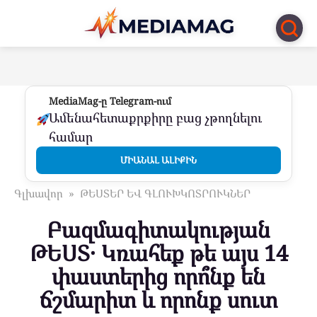
Перейти
к
контенту
MediaMag-ը Telegram-ում
Ամենահետաքրքիրը բաց չթողնելու
համար
ՄԻԱՆԱԼ ԱԼԻՔԻՆ
Գլխավոր
»
ԹԵՍՏԵՐ ԵՎ ԳԼՈՒԽԿՈՏՐՈՒԿՆԵՐ
Բազմագիտակության
ԹԵՍՏ․ Կռահեք թե այս 14
փաստերից որո՞նք են
ճշմարիտ և որոնք սուտ