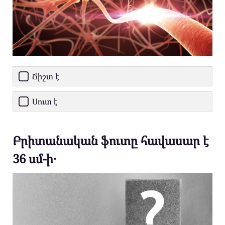
Ճիշտ է
Սուտ է
Բրիտանական ֆուտը հավասար է
36 սմ-ի․