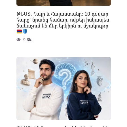
ԹԵՍՏ. Հայը և Հայաստանը։ 10 դժվար
հարց՝ նրանց համար, ովքեր իսկապես
ճանաչում են մեր երկիրն ու մշակույթը
9.6k.