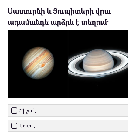
Սատուրնի և Յուպիտերի վրա
ադամանդե արձրև է տեղում․
Ճիշտ է
Սուտ է