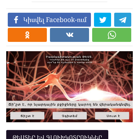
Կիսվել Facebook-ում
ԹԵՍՏԵՐ ԵՎ ԳԼՈՒԽԿՈՏՐՈՒԿՆԵՐ