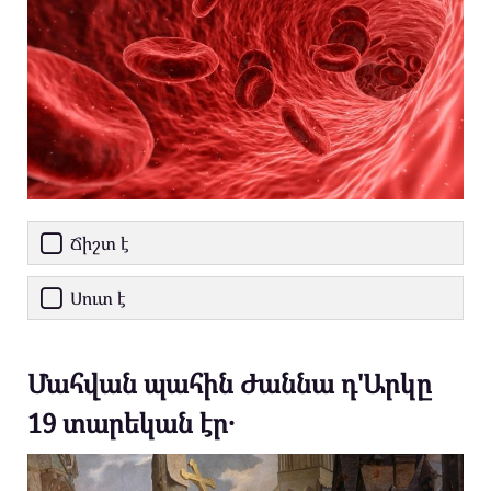
Ճիշտ է
Սուտ է
Մահվան պահին Ժաննա դ'Արկը
19 տարեկան էր․