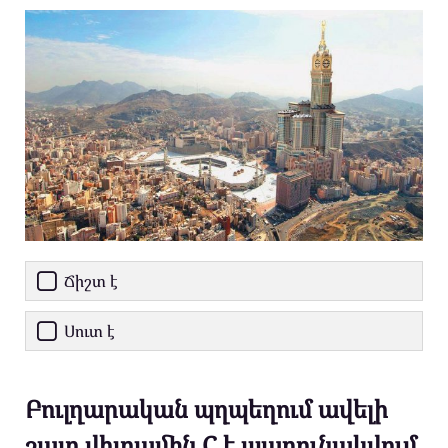
Ճիշտ է
Սուտ է
Բուլղարական պղպեղում ավելի
շատ վիտամին C է պարունակվում,