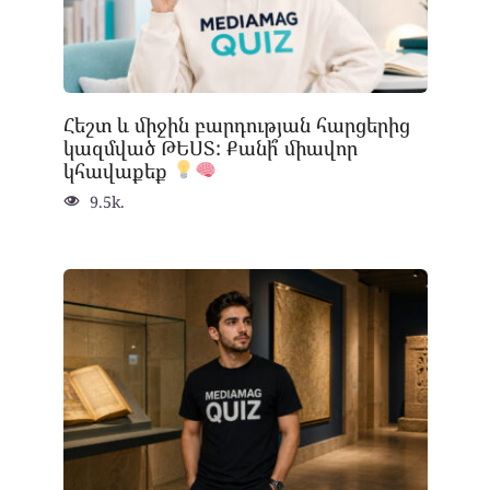
Հեշտ և միջին բարդության հարցերից
կազմված ԹԵՍՏ: Քանի՞ միավոր
կհավաքեք
9.5k.