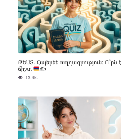
ԹԵՍՏ. Հայերեն ուղղագրություն։ Ո՞րն է
ճիշտ
✍
13.4k.