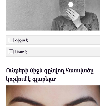
Ճիշտ է
Սուտ է
Ունքերի միջև գընվող հատվածը
կոչվում է գլաբելա․