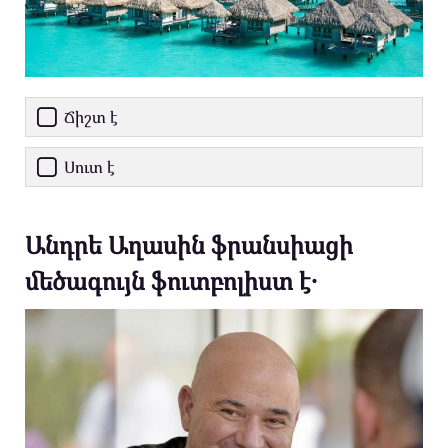
Ճիշտ է
Սուտ է
Անդրե Աղասին ֆրանսիացի
մեծագույն ֆուտբոլիստ է․