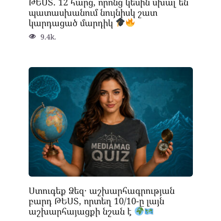
ԹԵՍՏ. 12 հարց, որոնց կեսին սխալ են
պատասխանում նույնիսկ շատ
կարդացած մարդիկ
9.4k.
Ստուգեք Ձեզ․ աշխարհագրության
բարդ ԹԵՍՏ, որտեղ 10/10-ը լայն
աշխարհայացքի նշան է