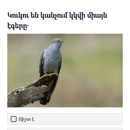
Կուկու են կանչում կկվի միայն
էգերը․
Ճիշտ է