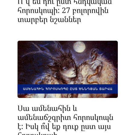
Ո՞վ ես դու ըստ հնդկական
հորոսկոպի: 27 բոլորովին
տարբեր նշաններ
Սա ամենահին և
ամենաճշգրիտ հորոսկոպն
է: Իսկ ո՞վ եք դուք ըստ այս
հորոսկոպի