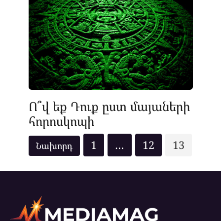
Ո՞վ եք Դուք ըստ մայաների
հորոսկոպի
Posts
1
…
12
13
pagination