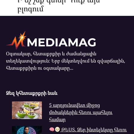
բլոգում
Օգտակար, հետաքրքիր և ժամանցային
տեղեկատվություն: Երբ մեկտեղվում են զվարճալին,
հետաքրքիրն ու օգտակարը...
Ձեզ կհետաքրքրի նաև
5 արդյունավետ միջոց
մոծակներին հեռու պահելու
համար
ԹԵՍՏ. Ձեր ինտելեկտը հեռու