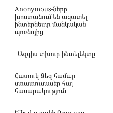
Anonymous-ները
խոստանում են ազատել
ինտերնետը մանկական
պոռնոյից
Ազգիս տխուր ինտելեկտը
Հատուկ Ձեզ համար
ստատուսասեր հայ
հասարակություն
Ի՞նչ չեք գտնի Դուք այս