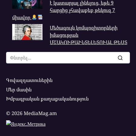
է կատարյալ լինելուց, եթե 9
հարցից չհավաքեք թեկուզ 7
միավոր
Մեծագույն կոմպոզիտորների
իմացության
ՄՇԱԿՈՒԹԱԻՆՏԵԼԵՏՈՒԱԼ ԹԵՍՏ
Search
for:
Գովազդատուներին
Մեր մասին
Խմբագրական քաղաքականություն
© 2026 MediaMag.am