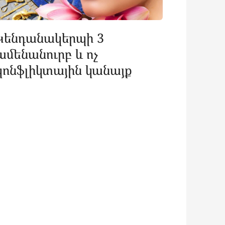
Կենդանակերպի 3
ամենանուրբ և ոչ
կոնֆլիկտային կանայք