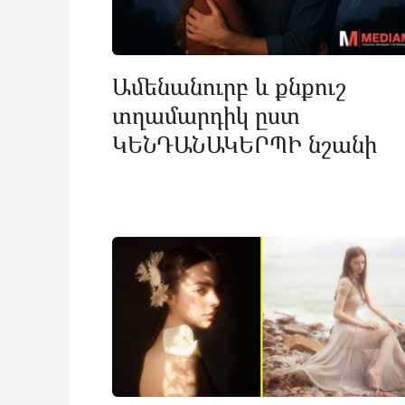
Ամենանուրբ և քնքուշ
տղամարդիկ ըստ
ԿԵՆԴԱՆԱԿԵՐՊԻ նշանի