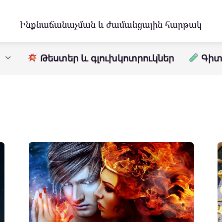
Ինքնաճանաչման և ժամանցային հարթակ
Թեստեր և գլուխկոտրուկներ
Գիտո