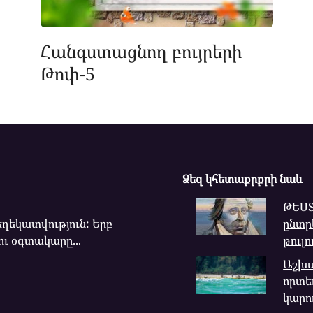
Հանգստացնող բույրերի
Թոփ-5
Ձեզ կհետաքրքրի նաև
ԹԵՍՏ
ղեկատվություն: Երբ
ընտրե
ու օգտակարը...
թուլո
Աշխա
որտե
կարո