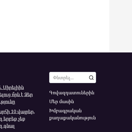
Search
for:
. Սիրելիին
Գովազդատուներին
լուց ո՞րն է Ձեր
Մեր մասին
ւթյունը
Խմբագրական
րհի 10 վայրեր,
քաղաքականություն
ղ երբեք չեք
ղ գնալ