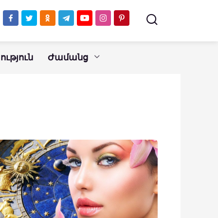
ւթյուն
Ժամանց