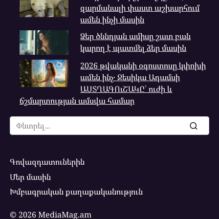
զարմանալի փաստ աշխարհում
ամեն ինչի մասին
Ձեր ծննդյան ամիսը շատ բան
կարող է պատմել ձեր մասին
2026 թվականի օգոստոսը կփոխի
ամեն ինչ․ Ջեսիկա Ադամսի
ԱՍՏՂԱԳՈւՇԱԿԸ՝ ուժի և
ճշմարտության ամսվա համար
Search
for:
Գովազդատուներին
Մեր մասին
Խմբագրական քաղաքականություն
© 2026 MediaMag.am