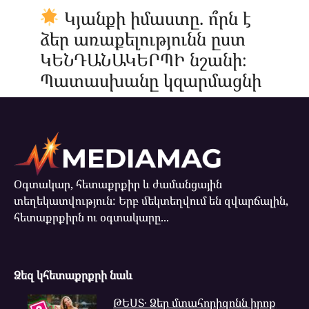
Կյանքի իմաստը. ո՞րն է
ձեր առաքելությունն ըստ
ԿԵՆԴԱՆԱԿԵՐՊԻ նշանի։
Պատասխանը կզարմացնի
Օգտակար, հետաքրքիր և ժամանցային
տեղեկատվություն: Երբ մեկտեղվում են զվարճալին,
հետաքրքիրն ու օգտակարը...
Ձեզ կհետաքրքրի նաև
ԹԵՍՏ․ Ձեր մտահորիզոնն իրոք