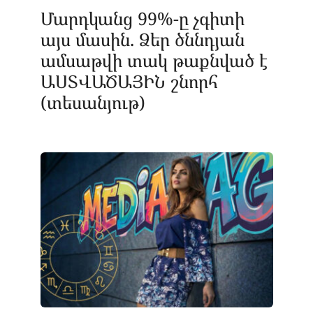
Մարդկանց 99%-ը չգիտի
այս մասին. Ձեր ծննդյան
ամսաթվի տակ թաքնված է
ԱՍՏՎԱԾԱՅԻՆ շնորհ
(տեսանյութ)