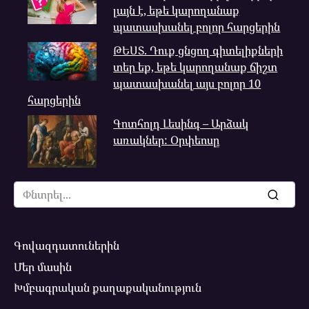
լայն է, եթե կարողանաք
պատասխանել բոլոր հարցերին
ԹԵՍՏ. Դուք ցնցող գիտելիքների
տեր եք, եթե կարողանաք ճիշտ
պատասխանել այս բոլոր 10
հարցերին
Գոտհոլդ Լեսինգ – Արձակ
առակներ: Օրփեոսը
Search
for:
Գովազդատուներին
Մեր մասին
Խմբագրական քաղաքականություն