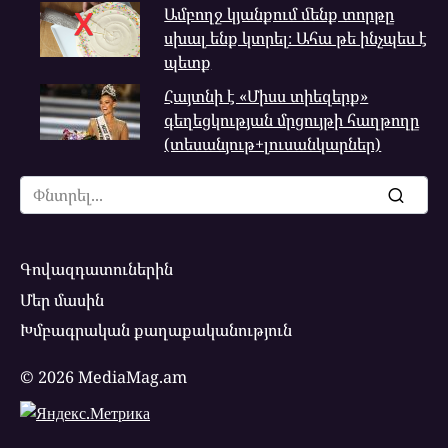
Ամբողջ կյանքում մենք տորթը
սխալ ենք կտրել։ Ահա թե ինչպես է
պետք
Հայտնի է «Միսս տիեզերք»
գեղեցկության մրցույթի հաղթողը
(տեսանյութ+լուսանկարներ)
Search
for:
Գովազդատուներին
Մեր մասին
Խմբագրական քաղաքականություն
© 2026 MediaMag.am