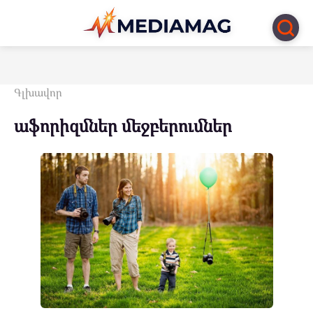
Перейти
к
контенту
Գլխավոր
աֆորիզմներ մեջբերումներ