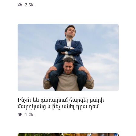
2.5k.
Ինչո՞ւ են դադարում հարգել բարի
մարդկանց և ի՞նչ անել դրա դեմ
1.2k.