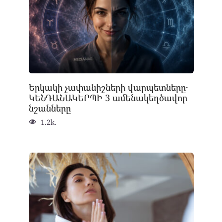
Երկակի չափանիշների վարպետները․
ԿԵՆԴԱՆԱԿԵՐՊԻ 3 ամենակեղծավոր
նշանները
1.2k.