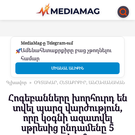
Перейти
к
контенту
MediaMag-ը Telegram-ում
Ամենահետաքրքիրը բաց չթողնելու
համար
ՄԻԱՆԱԼ ԱԼԻՔԻՆ
Գլխավոր
»
ՕԳՏԱԿԱՐ, ՀԵՏԱՔՐՔԻՐ, ԱՆՀԱՎԱՆԱԿԱՆ
Հոգեբանները խորհուրդ են
տվել պարզ վարժություն,
որը կօգնի ազատվել
սթրեսից ընդամենը 5