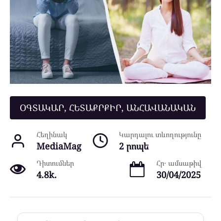
ՕԳՏԱԿԱՐ, ՀԵՏԱՔՐՔԻՐ, ԱՆՀԱՎԱՆԱԿԱՆ
Հեղինակ
Կարդալու տևողությունը
MediaMag
2 րոպե
Դիտումներ
Հր․ ամսաթիվ
4.8k.
30/04/2025