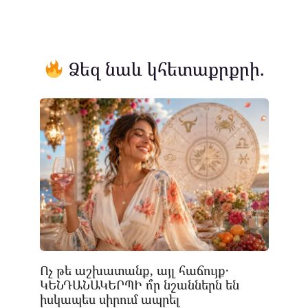
Ձեզ նաև կհետաքրքրի.
Ոչ թե աշխատանք, այլ հաճույք․
ԿԵՆԴԱՆԱԿԵՐՊԻ ո՞ր նշաններն են
իսկապես սիրում ապրել