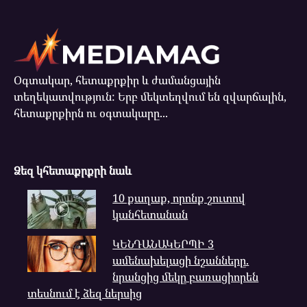
Օգտակար, հետաքրքիր և ժամանցային
տեղեկատվություն: Երբ մեկտեղվում են զվարճալին,
հետաքրքիրն ու օգտակարը...
Ձեզ կհետաքրքրի նաև
10 քաղաք, որոնք շուտով
կանհետանան
ԿԵՆԴԱՆԱԿԵՐՊԻ 3
ամենախելացի նշանները.
նրանցից մեկը բառացիորեն
տեսնում է ձեզ ներսից