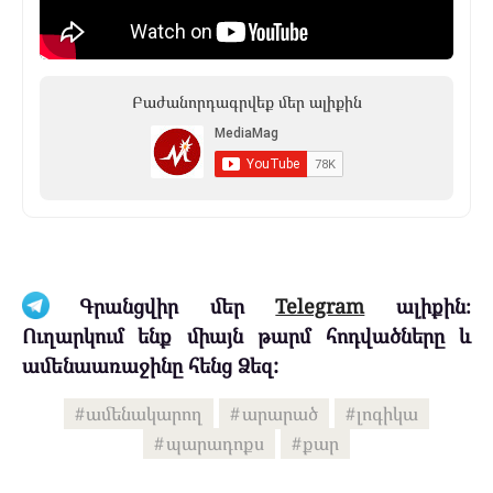
Բաժանորդագրվեք մեր ալիքին
Գրանցվիր մեր
Telegram
ալիքին։
Ուղարկում ենք միայն թարմ հոդվածները և
ամենաառաջինը հենց Ձեզ:
ամենակարող
արարած
լոգիկա
պարադոքս
քար