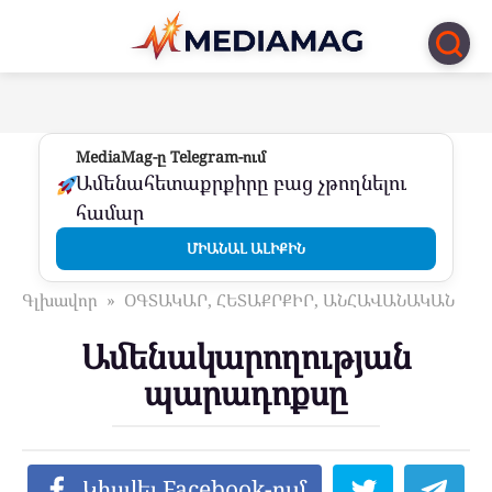
Перейти
к
контенту
MediaMag-ը Telegram-ում
Ամենահետաքրքիրը բաց չթողնելու
համար
ՄԻԱՆԱԼ ԱԼԻՔԻՆ
Գլխավոր
»
ՕԳՏԱԿԱՐ, ՀԵՏԱՔՐՔԻՐ, ԱՆՀԱՎԱՆԱԿԱՆ
Ամենակարողության
պարադոքսը
Կիսվել Facebook-ում