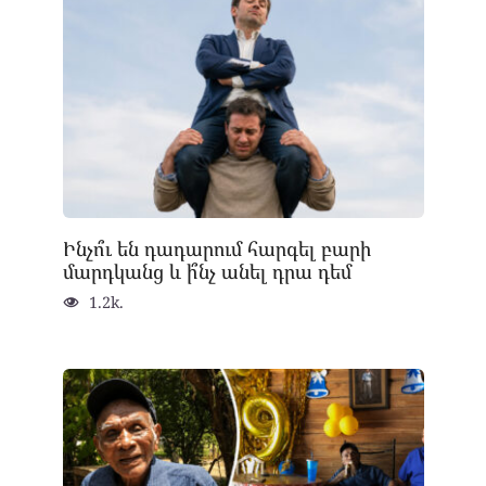
Ինչո՞ւ են դադարում հարգել բարի
մարդկանց և ի՞նչ անել դրա դեմ
1.2k.