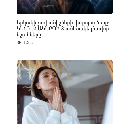
Երկակի չափանիշների վարպետները․
ԿԵՆԴԱՆԱԿԵՐՊԻ 3 ամենակեղծավոր
նշանները
1.2k.