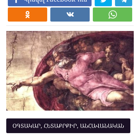
ՕԳՏԱԿԱՐ, ՀԵՏԱՔՐՔԻՐ, ԱՆՀԱՎԱՆԱԿԱՆ