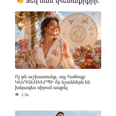
Ձեզ նաև կհետաքրքրի.
Ոչ թե աշխատանք, այլ հաճույք․
ԿԵՆԴԱՆԱԿԵՐՊԻ ո՞ր նշաններն են
իսկապես սիրում ապրել
2.5k.