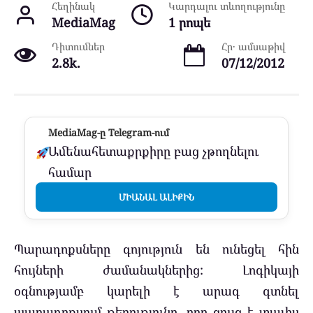
Հեղինակ
Կարդալու տևողությունը
MediaMag
1 րոպե
Դիտումներ
Հր․ ամսաթիվ
2.8k.
07/12/2012
MediaMag-ը Telegram-ում
Ամենահետաքրքիրը բաց չթողնելու
համար
ՄԻԱՆԱԼ ԱԼԻՔԻՆ
Պարադոքսները գոյություն են ունեցել հին
հույների ժամանակներից: Լոգիկայի
օգնությամբ կարելի է արագ գտնել
պարադոքսում թերությունը, որը ցույց է տալիս