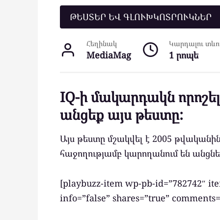
ԹԵՍՏԵՐ ԵՎ ԳԼՈՒԽԿՈՏՐՈՒԿՆԵՐ
Հեղինակ
Կարդալու տևող
MediaMag
1 րոպե
IQ-ի մակարդակն որոշել
անցեք այս թեստը:
Այս թեստը մշակվել է 2005 թվականին՝
հաջողությամբ կարողանում են անցնե
[playbuzz-item wp-pb-id=”782742″ it
info=”false” shares=”true” comment