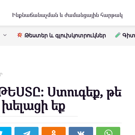
Ինքնաճանաչման և ժամանցային հարթակ
Թեստեր և գլուխկոտրուկներ
Գիտո
Ր
ԹԵՍՏԸ։ Ստուգեք, թե
 խելացի եք