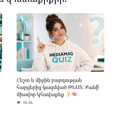
Հեշտ և միջին բարդության
հարցերից կազմված ԹԵՍՏ: Քանի՞
միավոր կհավաքեք
10.1k.