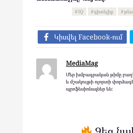
IQ
գիտելիք
թե
Կիսվել Facebook-ում
MediaMag
Մեր խմբագրական թիմը բաղկ
և մշակույթի ոլորտի փորձագե
պրոֆեսիոնալներ են:
Ձեզ նա