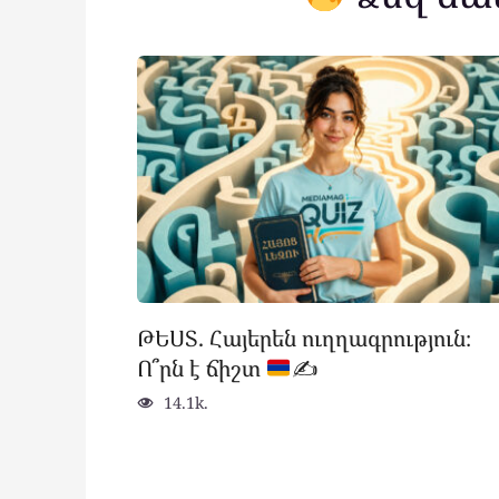
ԹԵՍՏ. Հայերեն ուղղագրություն։
Ո՞րն է ճիշտ
✍
14.1k.