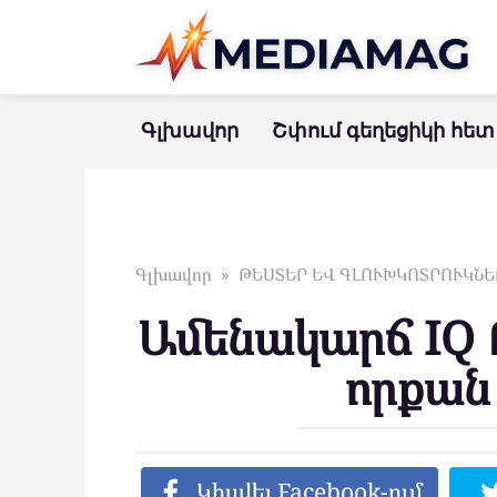
Перейти
к
контенту
Գլխավոր
Շփում գեղեցիկի հետ
Գլխավոր
»
ԹԵՍՏԵՐ ԵՎ ԳԼՈՒԽԿՈՏՐՈՒԿՆԵ
Ամենակարճ IQ 
որքան
Կիսվել Facebook-ում