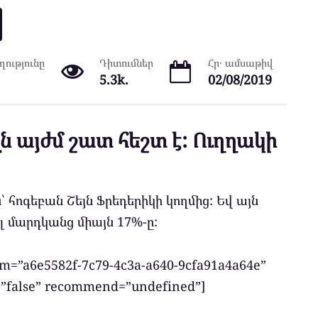
ությունը
Դիտումներ
Հր․ ամսաթիվ
5.3k.
02/08/2019
ն այժմ շատ հեշտ է: Ուղղակի
 հոգեբան Շեյն Ֆրեդերիկի կողմից: Եվ այն
լ մարդկանց միայն 17%-ը:
em=”a6e5582f-7c79-4c3a-a640-9cfa91a4a64e”
s=”false” recommend=”undefined”]