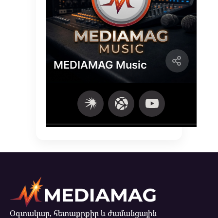
Օգտակար, հետաքրքիր և ժամանցային