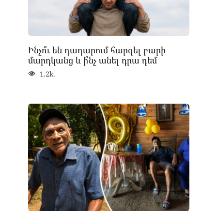
Ինչո՞ւ են դադարում հարգել բարի
մարդկանց և ի՞նչ անել դրա դեմ
1.2k.