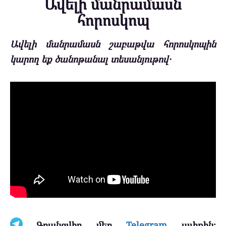
Ավելի մանրամասն
հորոսկոպ
Ավելի մանրամասն շաբաթվա հորոսկոպին
կարող եք ծանոթանալ տեսանյութով․
Գրանցվիր մեր
Telegram
ալիքին։