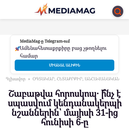
Перейти
к
контенту
MediaMag-ը Telegram-ում
Ամենահետաքրքիրը բաց չթողնելու
համար
ՄԻԱՆԱԼ ԱԼԻՔԻՆ
Գլխավոր
»
ՕԳՏԱԿԱՐ, ՀԵՏԱՔՐՔԻՐ, ԱՆՀԱՎԱՆԱԿԱՆ
Շաբաթվա հորոսկոպ․ ի՞նչ է
սպասվում կենդանակերպի
նշաններին՝ մայիսի 31-ից
հունիսի 6-ը