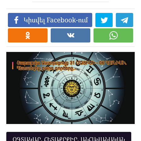
Կիսվել Facebook-ում
ՕԳՏԱԿԱՐ, ՀԵՏԱՔՐՔԻՐ, ԱՆՀԱՎԱՆԱԿԱՆ