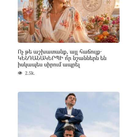
Ոչ թե աշխատանք, այլ հաճույք․
ԿԵՆԴԱՆԱԿԵՐՊԻ ո՞ր նշաններն են
իսկապես սիրում ապրել
2.5k.