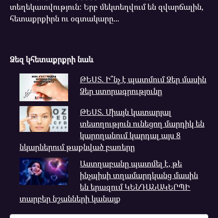
տեղեկատվություն: Երբ մեկտեղվում են զվարճալին,
հետաքրքիրն ու օգտակարը...
Ձեզ կհետաքրքրի նաև
ԹԵՍՏ. Ի՞նչ է պատմում Ձեր մասին
Ձեր ստորագրությունը
ԹԵՍՏ. Միայն կատարյալ
տեսողություն ունեցող մարդիկ են
կարողանում կարդալ այս 8
նկարներում թաքնված բառերը
Աստղաբանը պատմել է, թե
ինչպիսի տղամարդկանց մասին
են երազում ԿԵՆԴԱՆԱԿԵՐՊԻ
տարբեր նշանների կանայք