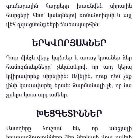
գումարային հարցերը խառնվեն սիրային
հարցերի հետ՝ կանգնելով ռոմանտիզմի և այլ
վեհ զգացմունքների ճանապարհին։
ԵՐԿՎՈՐՅԱԿՆԵՐ
Դուք մինչև վերջ կպնդեք և առաջ կտանեք ձեր
համոզմունքները՝ չնկատելով, որ այդ կերպ
կվիրավորեք սիրելիին։ Ավելին, դուք դեմ չեք
լինի կառավարել նրան։ Զարմանալի չէ, որ նա
չլսելու կտա այդ ամենը։
ԽԵՑԳԵՏԻՆՆԵՐ
Աստղերը հուշում են, որ անցյալի
իրադարձությունները ձեր ներկայի վրա ավելի