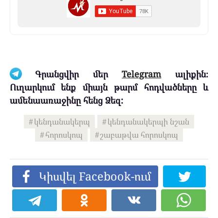
Գրանցվիր մեր
Telegram
ալիքին։
Ուղարկում ենք միայն թարմ հոդվածները և
ամենաառաջինը հենց Ձեզ:
կենդանակերպ
կենդանակերպի նշան
հորոսկոպ
շաբաթվա հորոսկոպ
Կիսվել Facebook-ում