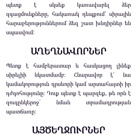
պետք է սկսեք կառավարել ձեր
զգացմունքները, հակառակ դեպքում՝ սիրային
հարաբերություններում ձեզ շատ խնդիրներ են
սպասվում։
ԱՂԵՂՆԱՎՈՐՆԵՐ
Պետք է համբերատար և հասկացող լինեք
սիրելիի նկատմամբ։ Հնարավոր է՝ նա
կամակորություն դրսևորի կամ արտահայտի իր
դժգոհությունը։ Դուք պետք է պարզեք, թե որն է
զուգընկերոջ՝ նման տրամադրության
պատճառը։
ԱՅԾԵՂՋՈՒՐՆԵՐ