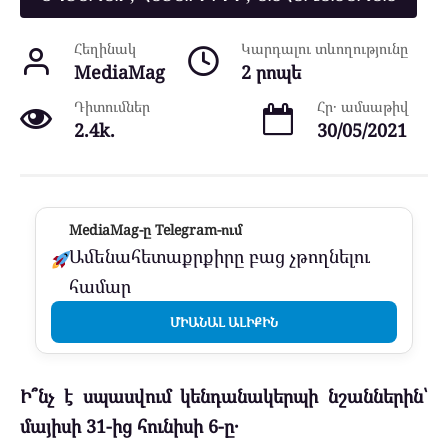
Հեղինակ
Կարդալու տևողությունը
MediaMag
2 րոպե
Դիտումներ
Հր․ ամսաթիվ
2.4k.
30/05/2021
MediaMag-ը Telegram-ում
Ամենահետաքրքիրը բաց չթողնելու
համար
ՄԻԱՆԱԼ ԱԼԻՔԻՆ
Ի՞նչ է սպասվում կենդանակերպի նշաններին՝
մայիսի 31-ից հունիսի 6-ը․