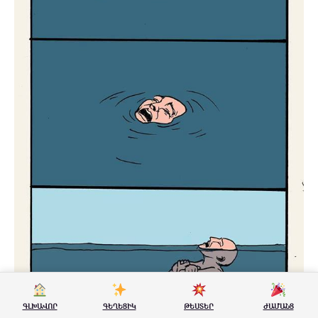
ԳԼԽԱՎՈՐ
ԳԵՂԵՑԻԿ
ԹԵՍՏԵՐ
ԺԱՄԱՆՑ