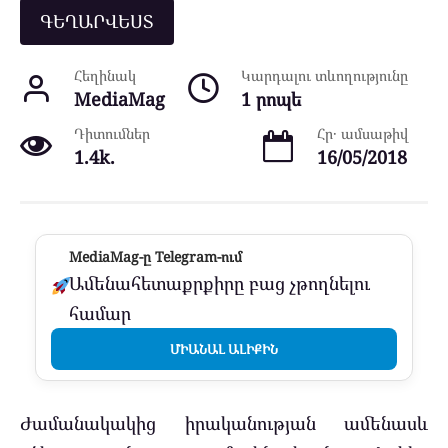
ԳԵՂԱՐՎԵՍՏ
Հեղինակ
Կարդալու տևողությունը
MediaMag
1 րոպե
Դիտումներ
Հր․ ամսաթիվ
1.4k.
16/05/2018
MediaMag-ը Telegram-ում
Ամենահետաքրքիրը բաց չթողնելու
համար
ՄԻԱՆԱԼ ԱԼԻՔԻՆ
Ժամանակակից իրականության ամենասև