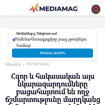
Перейти
к
контенту
MediaMag-ը Telegram-ում
Ամենահետաքրքիրը բաց չթողնելու
համար
ՄԻԱՆԱԼ ԱԼԻՔԻՆ
Գլխավոր
»
ԳԵՂԱՐՎԵՍՏ
Հզոր և հակասական այս
նկարազարդումները
բացահայտում են ողջ
ճշմարտությունը մարդկանց