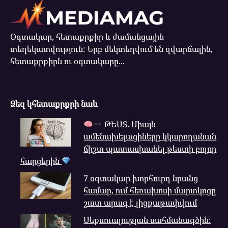
Օգտակար, հետաքրքիր և ժամանցային
տեղեկատվություն: Երբ մեկտեղվում են զվարճալին,
հետաքրքիրն ու օգտակարը...
Ձեզ կհետաքրքրի նաև
ԹԵՍՏ. Միայն
ամենախելացիները կկարողանան
ճիշտ պատասխանել թեստի բոլոր
հարցերին
7 օգտակար խորհուրդ նրանց
համար, ում հեռախոսի մարտկոցը
շատ արագ է լիցքաթափվում
Սեքսուալության սահմանագծին։