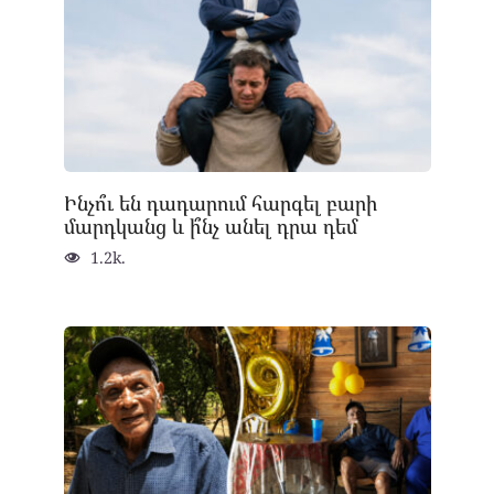
Ինչո՞ւ են դադարում հարգել բարի
մարդկանց և ի՞նչ անել դրա դեմ
1.2k.