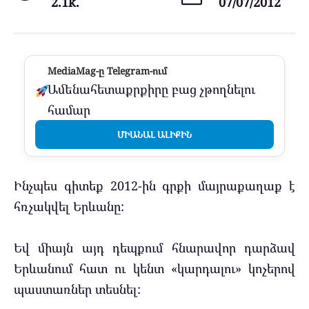
2.1k.
07/07/2012
MediaMag-ը Telegram-ում
Ամենահետաքրքիրը բաց չթողնելու
համար
ՄԻԱՆԱԼ ԱԼԻՔԻՆ
Ինչպես գիտեք 2012-ին գրքի մայրաքաղաք է
հռչակվել Երևանը:
Եվ միայն այդ դեպքում հնարավոր դարձավ
Երևանում հատ ու կենտ «կարդալու» կոչերով
պաստառներ տեսնել: