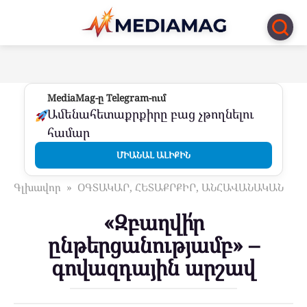
Перейти
к
контенту
MediaMag-ը Telegram-ում
Ամենահետաքրքիրը բաց չթողնելու
համար
ՄԻԱՆԱԼ ԱԼԻՔԻՆ
Գլխավոր
»
ՕԳՏԱԿԱՐ, ՀԵՏԱՔՐՔԻՐ, ԱՆՀԱՎԱՆԱԿԱՆ
«Զբաղվի՛ր
ընթերցանությամբ» –
գովազդային արշավ