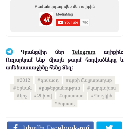
Բաժանորդագրվեք մեր ալիքին
Գրանցվիր մեր
Telegram
ալիքին։
Ուղարկում ենք միայն թարմ հոդվածները և
ամենաառաջինը հենց Ձեզ:
2012
գովազդ
գրքի մայրաքաղաք
Երևան
ընթերցանություն
կարգախոս
կոչ
Չեխով
պաստառ
Պուշկին
Տոլստոյ
Կիսվել Facebook-ում