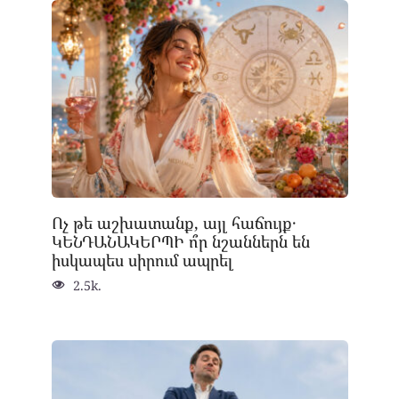
Ոչ թե աշխատանք, այլ հաճույք․
ԿԵՆԴԱՆԱԿԵՐՊԻ ո՞ր նշաններն են
իսկապես սիրում ապրել
2.5k.