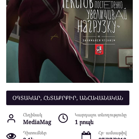
ՕԳՏԱԿԱՐ, ՀԵՏԱՔՐՔԻՐ, ԱՆՀԱՎԱՆԱԿԱՆ
Հեղինակ
Կարդալու տևողությունը
MediaMag
1 րոպե
Դիտումներ
Հր․ ամսաթիվ