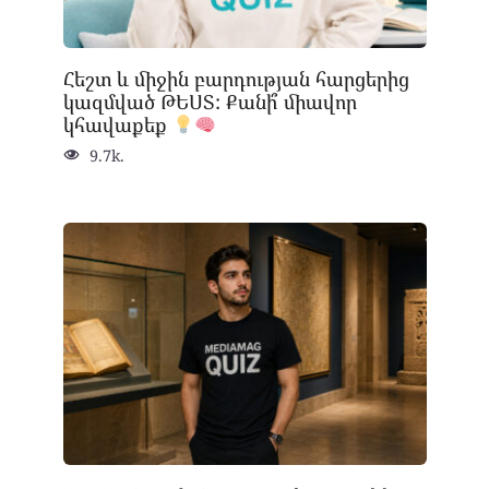
Հեշտ և միջին բարդության հարցերից
կազմված ԹԵՍՏ: Քանի՞ միավոր
կհավաքեք
9.7k.