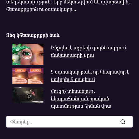
տեղեկատվություն: Երբ մեկտեղվում են զվարճալին,
հետաքրքիրն ու օգտակարը...
Ձեզ կհետաքրքրի նաև
Ինչպես է աչքերի գույնն ազդում
ճակատագրի վրա
9 օգտակար բան, որ հնարավոր է
սովորել 9 րոպեում
Հուզիչ տեսանյութ,
նկարահանված իրական
պատմության հիման վրա
Search
for: