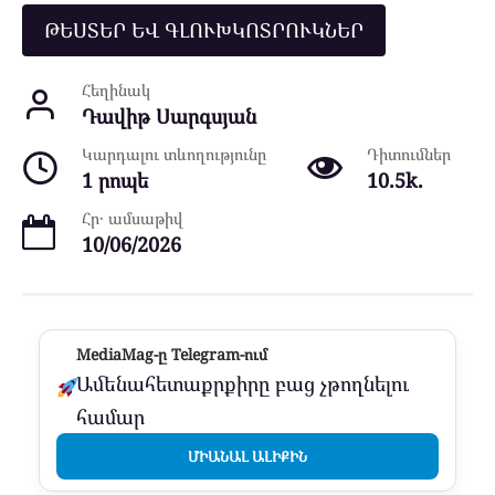
ԹԵՍՏԵՐ ԵՎ ԳԼՈՒԽԿՈՏՐՈՒԿՆԵՐ
Հեղինակ
Դավիթ Սարգսյան
Կարդալու տևողությունը
Դիտումներ
1 րոպե
10.5k.
Հր․ ամսաթիվ
10/06/2026
MediaMag-ը Telegram-ում
Ամենահետաքրքիրը բաց չթողնելու
համար
ՄԻԱՆԱԼ ԱԼԻՔԻՆ