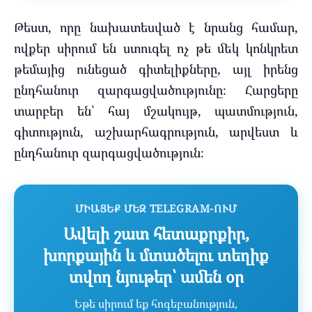
Թեստ, որը նախատեսված է նրանց համար,
ովքեր սիրում են ստուգել ոչ թե մեկ կոնկրետ
թեմայից ունեցած գիտելիքները, այլ իրենց
ընդհանուր զարգացվածությունը։ Հարցերը
տարբեր են՝ հայ մշակույթ, պատմություն,
գիտություն, աշխարհագրություն, արվեստ և
ընդհանուր զարգացվածություն։
ՄԻԱՑԵՔ ՄԵԶ TELEGRAM-ՈՒՄ
Ավելի շատ հետաքրքիր,
խորքային և մտածելու տեղիք
տվող նյութեր՝ ամեն օր
Եթե սիրում եք հոգեբանություն,