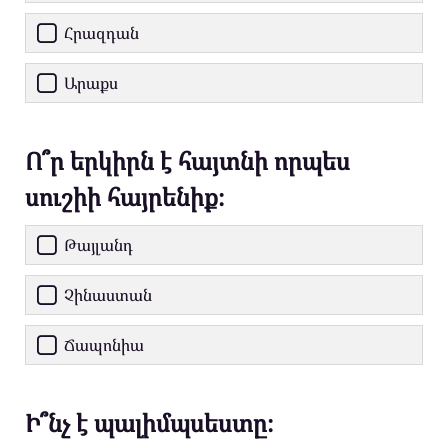
Հրազդան
Արաքս
Ո՞ր երկիրն է հայտնի որպես
սուշիի հայրենիք։
Թայլանդ
Չինաստան
Ճապոնիա
Ի՞նչ է պալիմպսեստը։