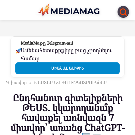
Перейти
к
контенту
MediaMag-ը Telegram-ում
Ամենահետաքրքիրը բաց չթողնելու
համար
ՄԻԱՆԱԼ ԱԼԻՔԻՆ
Գլխավոր
»
ԹԵՍՏԵՐ ԵՎ ԳԼՈՒԽԿՈՏՐՈՒԿՆԵՐ
Ընդհանուր գիտելիքների
ԹԵՍՏ. կկարողանա՞ք
հավաքել առնվազն 7
միավոր՝ առանց ChatGPT-