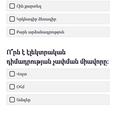
Հին քարտեզ
Կրկնագիր ձեռագիր
Քարե արձանագրություն
Ո՞րն է էլեկտրական
դիմադրության չափման միավորը։
Վոլտ
Օհմ
Ամպեր