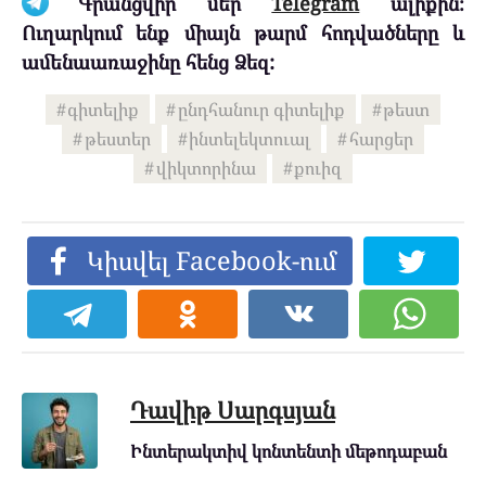
Գրանցվիր մեր
Telegram
ալիքին։
Ուղարկում ենք միայն թարմ հոդվածները և
ամենաառաջինը հենց Ձեզ:
գիտելիք
ընդհանուր գիտելիք
թեստ
թեստեր
ինտելեկտուալ
հարցեր
վիկտորինա
քուիզ
Կիսվել Facebook-ում
Դավիթ Սարգսյան
Ինտերակտիվ կոնտենտի մեթոդաբան