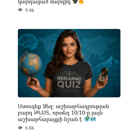
կարդացած մարդիկ
9.4k.
Ստուգեք Ձեզ․ աշխարհագրության
բարդ ԹԵՍՏ, որտեղ 10/10-ը լայն
աշխարհայացքի նշան է
6.6k.