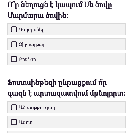
Ո՞ր նեղուցն է կապում Սև ծովը
Մարմարա ծովին։
Դարդանել
Ջիբրալթար
Բոսֆոր
Ֆոտոսինթեզի ընթացքում ո՞ր
գազն է արտազատվում մթնոլորտ։
Ածխաթթու գազ
Ազոտ