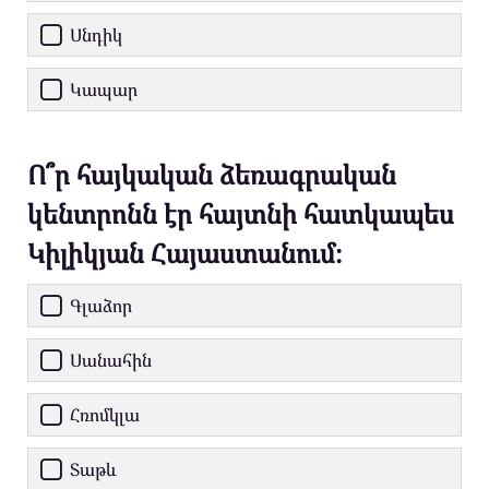
Սնդիկ
Կապար
Ո՞ր հայկական ձեռագրական
կենտրոնն էր հայտնի հատկապես
Կիլիկյան Հայաստանում։
Գլաձոր
Սանահին
Հռոմկլա
Տաթև