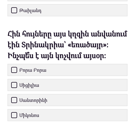
Թաիլանդ
Հին հույները այս կղզին անվանում
էին Տրինակրիա՝ «եռածայր»։
Ինչպե՞ս է այն կոչվում այսօր։
Բորա Բորա
Սիցիլիա
Սանտորինի
Միկոնոս