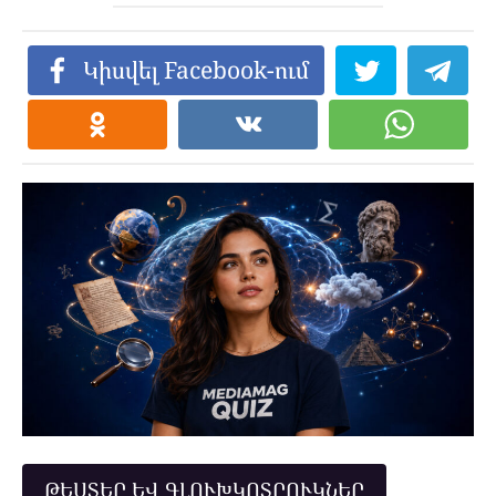
Կիսվել Facebook-ում
ԹԵՍՏԵՐ ԵՎ ԳԼՈՒԽԿՈՏՐՈՒԿՆԵՐ