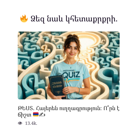
Ձեզ նաև կհետաքրքրի.
ԹԵՍՏ. Հայերեն ուղղագրություն։ Ո՞րն է
ճիշտ
✍
13.4k.