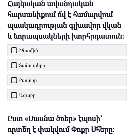
Հայկական ավանդական
հարսանիքում ո՞վ է համարվում
պսակադրության գլխավոր վկան
և նորապսակների խորհրդատուն։
Խնամին
Տանուտերը
Քավորը
Ազաբը
Ըստ «Սասնա ծռեր» էպոսի՝
որտե՞ղ է փակվում Փոքր Մհերը։