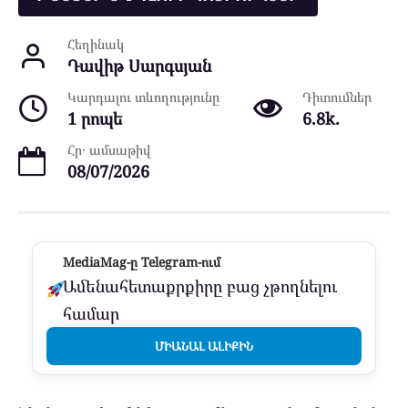
Հեղինակ
Դավիթ Սարգսյան
Կարդալու տևողությունը
Դիտումներ
1 րոպե
6.8k.
Հր․ ամսաթիվ
08/07/2026
MediaMag-ը Telegram-ում
Ամենահետաքրքիրը բաց չթողնելու
համար
ՄԻԱՆԱԼ ԱԼԻՔԻՆ