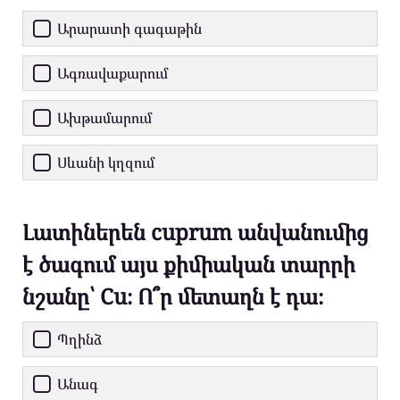
Արարատի գագաթին
Ագռավաքարում
Ախթամարում
Սևանի կղզում
Լատիներեն cuprum անվանումից
է ծագում այս քիմիական տարրի
նշանը՝ Cu։ Ո՞ր մետաղն է դա։
Պղինձ
Անագ