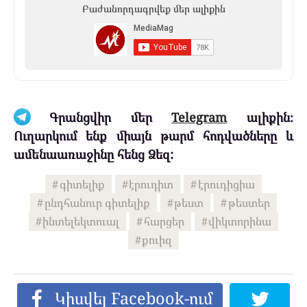
Բաժանորդագրվեք մեր ալիքին
Գրանցվիր մեր
Telegram
ալիքին։
Ուղարկում ենք միայն թարմ հոդվածները և
ամենաառաջինը հենց Ձեզ:
գիտելիք
էրուդիտ
էրուդիցիա
ընդհանուր գիտելիք
թեստ
թեստեր
ինտելեկտուալ
հարցեր
վիկտորինա
քուիզ
Կիսվել Facebook-ում