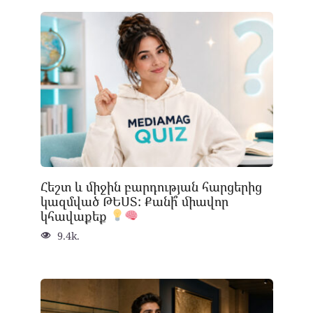
Հեշտ և միջին բարդության հարցերից
կազմված ԹԵՍՏ: Քանի՞ միավոր
կհավաքեք
9.4k.