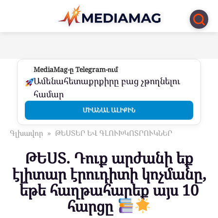
Перейти
к
контенту
MediaMag-ը Telegram-ում
Ամենահետաքրքիրը բաց չթողնելու
համար
ՄԻԱՆԱԼ ԱԼԻՔԻՆ
Գլխավոր
»
ԹԵՍՏԵՐ ԵՎ ԳԼՈՒԽԿՈՏՐՈՒԿՆԵՐ
ԹԵՍՏ. Դուք արժանի եք
էլիտար էրուդիտի կոչմանը,
եթե հաղթահարեք այս 10
հարցը