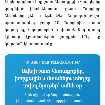
Ներկայացնում ենք շատ հետաքրքիր հարցերից
կազմված ինտելեկտուալ թեստ: Հարցերը
հեշտերից չեն և եթե Ձեզ հաջողվի ճիշտ
պատասխանել բոլոր 10 հարցերին, ապա
կարող եք հպարտորեն և վստահ Ձեզ դասել
էլիտար էրուդիտներին շարքին: Ի՞նչ եք
կարծում, կկարողանա՞ք․․․
ՄԻԱՑԵՔ ՄԵԶ TELEGRAM-ՈՒՄ
Ավելի շատ հետաքրքիր,
խորքային և մտածելու տեղիք
տվող նյութեր՝ ամեն օր
Եթե սիրում եք հոգեբանություն,
ինքնաճանաչում, հետաքրքիր փաստեր և