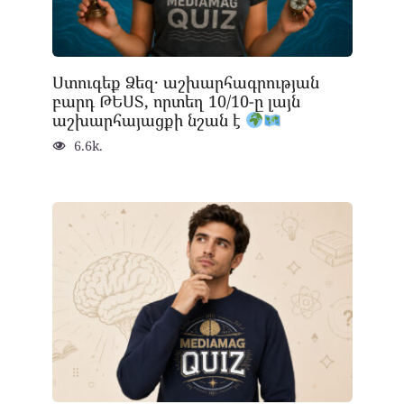
Ստուգեք Ձեզ․ աշխարհագրության
բարդ ԹԵՍՏ, որտեղ 10/10-ը լայն
աշխարհայացքի նշան է
6.6k.