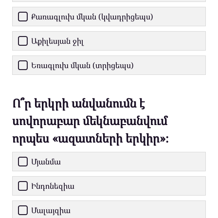
Քառագլուխ մկան (կվադրիցեպս)
Աքիլեսյան ջիլ
Եռագլուխ մկան (տրիցեպս)
Ո՞ր երկրի անվանումն է
սովորաբար մեկնաբանվում
որպես «ազատների երկիր»։
Մյանմա
Ինդոնեզիա
Մալայզիա