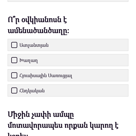
Ո՞ր օվկիանոսն է
ամենածանծաղը։
Ատլանտյան
Խաղաղ
Հյուսիսային Սառուցյալ
Հնդկական
Միջին չափի ամպը
մոտավորապես որքան կարող է
կշռել։