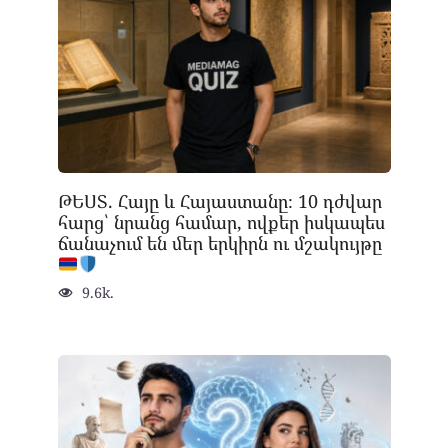
ԹԵՍՏ. Հայը և Հայաստանը։ 10 դժվար
հարց՝ նրանց համար, ովքեր իսկապես
ճանաչում են մեր երկիրն ու մշակույթը
9.6k.