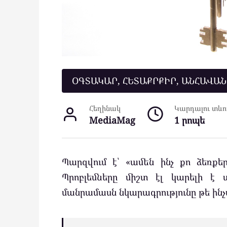
ՕԳՏԱԿԱՐ, ՀԵՏԱՔՐՔԻՐ, ԱՆՀԱՎԱ
Հեղինակ
Կարդալու տևող
MediaMag
1 րոպե
Պարզվում է՝ «ամեն ինչ քո ձեռքե
Պրոբլեմները միշտ էլ կարելի է ս
մանրամասն նկարագրությունը թե ինչ