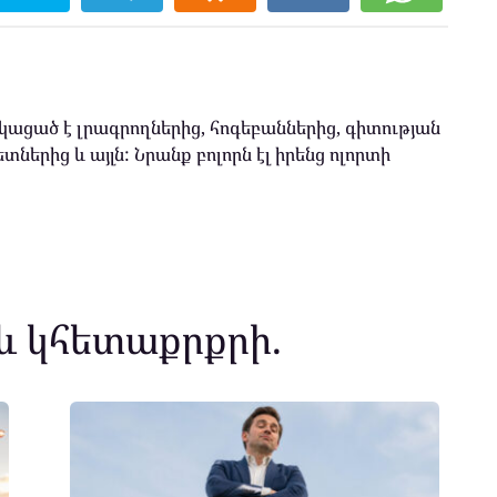
ացած է լրագրողներից, հոգեբաններից, գիտության
տներից և այլն: Նրանք բոլորն էլ իրենց ոլորտի
և կհետաքրքրի.