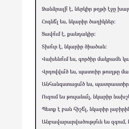
Ձանձրալի՞ է, ներկիր թղթի էջը խա
Հոգնե՞լ ես, նկարիր ծաղիկներ:
Ցավո՞ւմ է, քանդակիր:
Տխո՞ւր է, նկարիր ծիածան:
Վախենո՞ւմ ես, գործիր մակրամե 
Վրդովվա՞ծ ես, պատռիր թուղթը մա
Անհանգստացա՞ծ ես, պատրաստիր 
Ուզում ես թուլանա՞լ, նկարիր նախշ
Պետք է բան հիշե՞լ, նկարիր լաբիրի
Անբավարարվածությո՞ւն ես զգում,