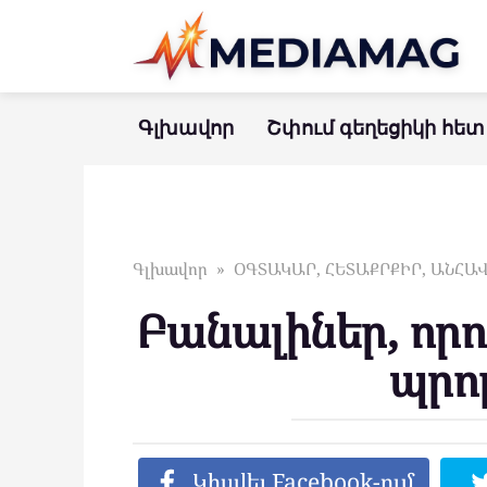
Перейти
к
контенту
Գլխավոր
Շփում գեղեցիկի հետ
Գլխավոր
»
ՕԳՏԱԿԱՐ, ՀԵՏԱՔՐՔԻՐ, ԱՆՀ
Բանալիներ, որոն
պրո
Կիսվել Facebook-ում