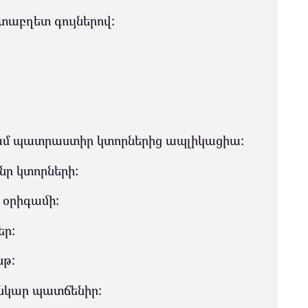
յտաբղետ գույներով:
կամ պատրաստիր կտորներից ապլիկացիա:
նր կտորների:
օրիգամի:
եր:
նթ:
 նկար պատճենիր: