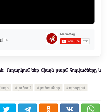
քին.
ն։ Ուղարկում ենք միայն թարմ հոդվածները և
նալի
լուծում
լուծումներ
պրոբլեմ