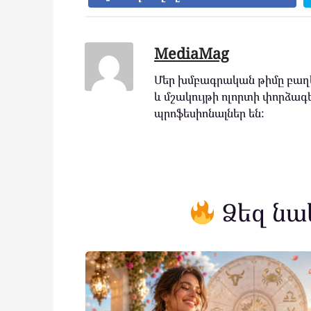
MediaMag
Մեր խմբագրական թիմը բաղկ
և մշակույթի ոլորտի փորձագե
պրոֆեսիոնալներ են:
Ձեզ նա