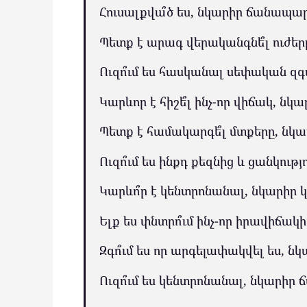
Հուսալքվա՞ծ ես, նկարիր ճանապար
Պետք է արագ վերականգնե՞լ ուժե
Ուզո՞ւմ ես հասկանալ սեփական զգ
Կարևոր է հիշե՞լ ինչ-որ վիճակ, նկ
Պետք է համակարգե՞լ մտքերը, նկա
Ուզո՞ւմ ես ինքդ քեզնից և ցանկութ
Կարևո՞ր է կենտրոնանալ, նկարիր 
Ելք ես փնտրո՞ւմ ինչ-որ իրավիճակ
Զգո՞ւմ ես որ արգելափակվել ես, ն
Ուզո՞ւմ ես կենտրոնանալ, նկարիր