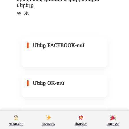
վերելք
5k.
Մենք FACEBOOK-ում
Մենք OK-ում
Լսեք MEDIAMAG Music
ԳԼԽԱՎՈՐ
ԳԵՂԵՑԻԿ
ԹԵՍՏԵՐ
ԺԱՄԱՆՑ