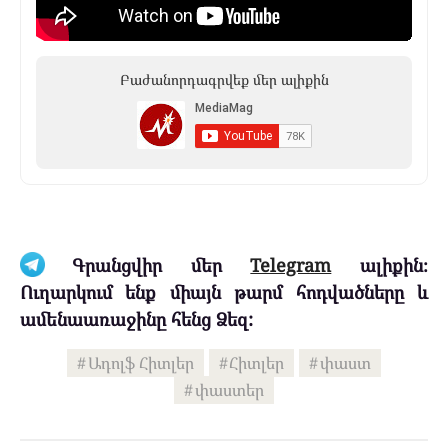
Բաժանորդագրվեք մեր ալիքին
Գրանցվիր մեր
Telegram
ալիքին։
Ուղարկում ենք միայն թարմ հոդվածները և
ամենաառաջինը հենց Ձեզ:
Ադոլֆ Հիտլեր
Հիտլեր
փաստ
փաստեր