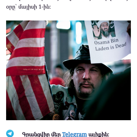
օրը՝ մայիսի 1-ին։
Գրանցվիր մեր
Telegram
ալիքին։