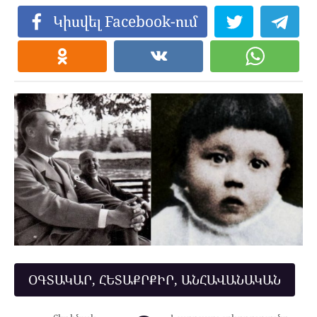
Կիսվել Facebook-ում
ՕԳՏԱԿԱՐ, ՀԵՏԱՔՐՔԻՐ, ԱՆՀԱՎԱՆԱԿԱՆ