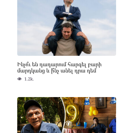
Ինչո՞ւ են դադարում հարգել բարի
մարդկանց և ի՞նչ անել դրա դեմ
1.2k.