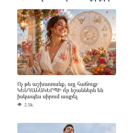
Ոչ թե աշխատանք, այլ հաճույք․
ԿԵՆԴԱՆԱԿԵՐՊԻ ո՞ր նշաններն են
իսկապես սիրում ապրել
2.5k.