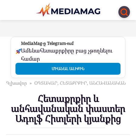
Перейти
к
контенту
MediaMag-ը Telegram-ում
Ամենահետաքրքիրը բաց չթողնելու
համար
ՄԻԱՆԱԼ ԱԼԻՔԻՆ
Գլխավոր
»
ՕԳՏԱԿԱՐ, ՀԵՏԱՔՐՔԻՐ, ԱՆՀԱՎԱՆԱԿԱՆ
Հետաքրքիր և
անհավանական փաստեր
Ադոլֆ Հիտլերի կյանքից