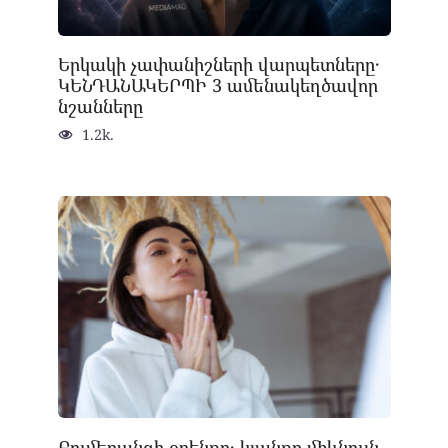
Երկակի չափանիշների վարպետները․
ԿԵՆԴԱՆԱԿԵՐՊԻ 3 ամենակեղծավոր
նշանները
1.2k.
Բումերանգի օրենքը․ կյանքը միևնույն