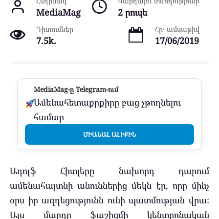
Հեղինակ
Կարդալու տևողությունը
MediaMag
2 րոպե
Դիտումներ
Հր․ ամսաթիվ
7.5k.
17/06/2019
MediaMag-ը Telegram-ում
Ամենահետաքրքիրը բաց չթողնելու
համար
ՄԻԱՆԱԼ ԱԼԻՔԻՆ
Ադոլֆ Հիտլերը նախորդ դարում
ամենահայտնի անուններից մեկն էր, որը մինչ
օրս իր ազդեցությունն ունի պատմության վրա:
Այս մարդը ֆաշիցմի կենտրոնական