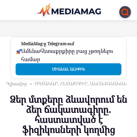
Перейти
к
контенту
MediaMag-ը Telegram-ում
Ամենահետաքրքիրը բաց չթողնելու
համար
ՄԻԱՆԱԼ ԱԼԻՔԻՆ
Գլխավոր
»
ՕԳՏԱԿԱՐ, ՀԵՏԱՔՐՔԻՐ, ԱՆՀԱՎԱՆԱԿԱՆ
Ձեր մտքերը ձևավորում են
ձեր ճակատագիրը.
հաստատված է
ֆիզիկոսների կողմից