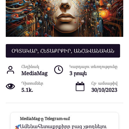
ՕԳՏԱԿԱՐ, ՀԵՏԱՔՐՔԻՐ, ԱՆՀԱՎԱՆԱԿԱՆ
Հեղինակ
Կարդալու տևողությունը
MediaMag
3 րոպե
Դիտումներ
Հր․ ամսաթիվ
5.1k.
30/10/2023
MediaMag-ը Telegram-ում
Ամենահետաքրքիրը բաց չթողնելու