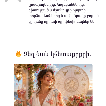
լրագրողներից, հոգեբաններից,
գիտության և մշակույթի ոլորտի
փորձագետներից և այլն: Նրանք բոլորն
էլ իրենց ոլորտի պրոֆեսիոնալներ են:
Ձեզ նաև կհետաքրքրի.