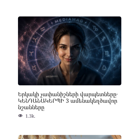
Երկակի չափանիշների վարպետները․
ԿԵՆԴԱՆԱԿԵՐՊԻ 3 ամենակեղծավոր
նշանները
1.3k.