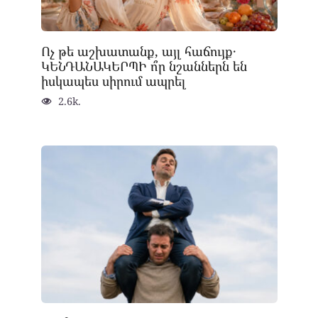
Ոչ թե աշխատանք, այլ հաճույք․
ԿԵՆԴԱՆԱԿԵՐՊԻ ո՞ր նշաններն են
իսկապես սիրում ապրել
2.6k.