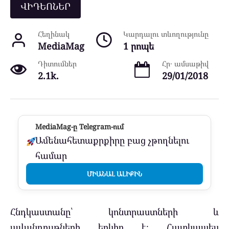
ՎԻԴԵՈՆԵՐ
Հեղինակ
Կարդալու տևողությունը
MediaMag
1 րոպե
Դիտումներ
Հր․ ամսաթիվ
2.1k.
29/01/2018
MediaMag-ը Telegram-ում
Ամենահետաքրքիրը բաց չթողնելու
համար
ՄԻԱՆԱԼ ԱԼԻՔԻՆ
Հնդկաստանը՝ կոնտրաստների և
ավանդույթների երկիր է։ Հատկապես