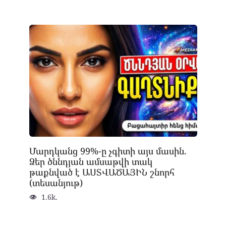
Մարդկանց 99%-ը չգիտի այս մասին.
Ձեր ծննդյան ամսաթվի տակ
թաքնված է ԱՍՏՎԱԾԱՅԻՆ շնորհ
(տեսանյութ)
1.6k.