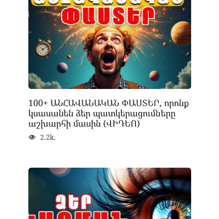
100+ ԱՆՀԱՎԱՆԱԿԱՆ ՓԱՍՏԵՐ, որոնք
կսասանեն ձեր պատկերացումները
աշխարհի մասին (ՎԻԴԵՈ)
2.2k.