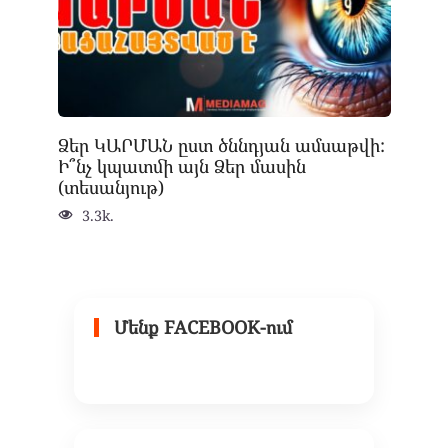
Ձեր ԿԱՐՄԱՆ ըստ ծննդյան ամսաթվի:
Ի՞նչ կպատմի այն Ձեր մասին
(տեսանյութ)
3.3k.
Մենք FACEBOOK-ում