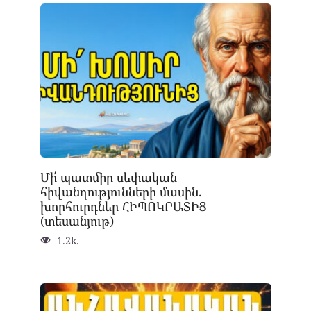
Մի՛ պատմիր սեփական
հիվանդությունների մասին.
խորհուրդներ ՀԻՊՈԿՐԱՏԻՑ
(տեսանյութ)
1.2k.