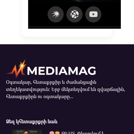
Օգտակար, հետաքրքիր և ժամանցային
տեղեկատվություն: Երբ մեկտեղվում են զվարճալին,
հետաքրքիրն ու օգտակարը...
Ձեզ կհետաքրքրի նաև
ԹԵՍՏ. Փնտրվում է