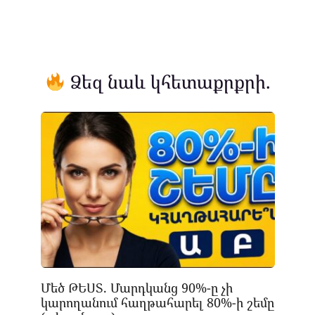
Ձեզ նաև կհետաքրքրի.
Մեծ ԹԵՍՏ. Մարդկանց 90%-ը չի
կարողանում հաղթահարել 80%-ի շեմը