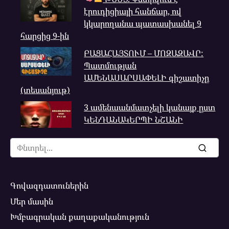
էրուդիցիայի հանճար, ով
կկարողանա պատասխանել 9
հարցից 9-ին
ԲԱՑԱՀԱՅՏՈՒՄ – ՄՈԶԱԶԱՎՐ:
Պատմության
ԱՄԵՆԱՍԱՐՍԱՓԵԼԻ գիշատիչը
(տեսանյութ)
3 ամենաանմատչելի կանայք ըստ
ԿԵՆԴԱՆԱԿԵՐՊԻ ՆՇԱՆԻ
Search
for:
Գովազդատուներին
Մեր մասին
Խմբագրական քաղաքականություն