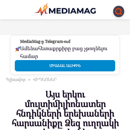
Перейти
к
контенту
MediaMag-ը Telegram-ում
Ամենահետաքրքիրը բաց չթողնելու
համար
ՄԻԱՆԱԼ ԱԼԻՔԻՆ
Գլխավոր
»
ՎԻԴԵՈՆԵՐ
Այս երկու
մուլտիմիլիոնատեր
հնդիկների երեխաների
հարսանիքը Ձեզ ուղղակի