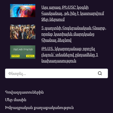
Այս արագ ԹԵՍՏԸ կօգնի
հասկանալ, թե ինչ է կատարվում
Ձեր ներսում
5 գաղտնի հոգեբանական հնարք,
որոնք կստիպեն մարդկանց
հիանալ ձեզնով
ԹԵՍՏ. կկարողանաք որոշել
լեզուն՝ տեսնելով ընդամենը 1
նախադասություն
Search
for:
Գովազդատուներին
Մեր մասին
Խմբագրական քաղաքականություն