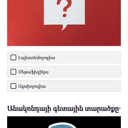
Էպիստեմոլոգիա
Մեթաֆիզիկա
Աքսիոլոգիա
Անակոնդայի գետային տարածքը․