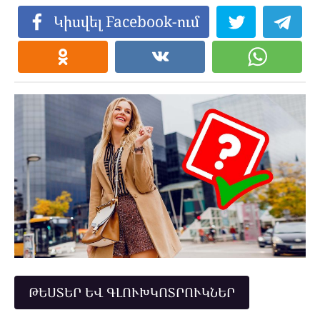
Կիսվել Facebook-ում
ԹԵՍՏԵՐ ԵՎ ԳԼՈՒԽԿՈՏՐՈՒԿՆԵՐ