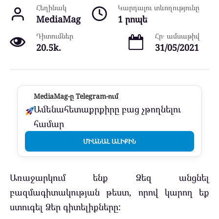
Հեղինակ
Կարդալու տևողությունը
MediaMag
1 րոպե
Դիտումներ
Հր․ ամսաթիվ
20.5k.
31/05/2021
MediaMag-ը Telegram-ում
Ամենահետաքրքիրը բաց չթողնելու
համար
ՄԻԱՆԱԼ ԱԼԻՔԻՆ
Առաջարկում ենք Ձեզ անցնել
բազմագիտակության թեստ, որով կարող եք
ստուգել Ձեր գիտելիքները: