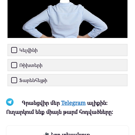
Կելվինի
Ռիխտերի
Ֆարենհեյթի
Գրանցվիր մեր
Telegram
ալիքին։
Ուղարկում ենք միայն թարմ հոդվածները:
Նոր տեսանյութ.