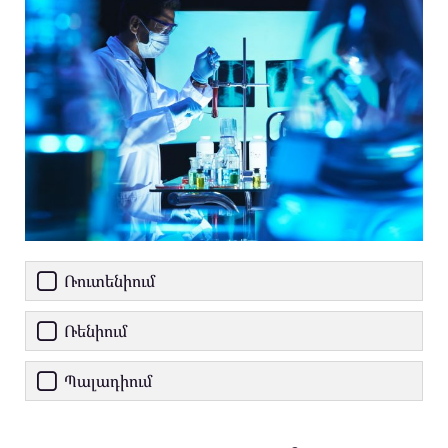
Ռուտենիում
Ռենիում
Պալադիում