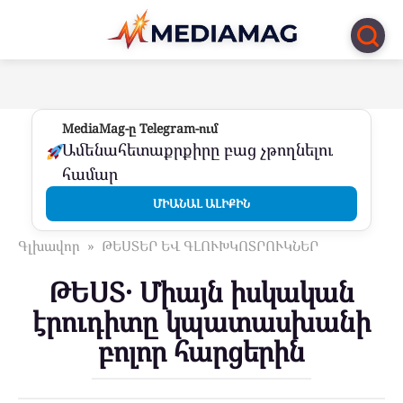
Перейти
к
контенту
MediaMag-ը Telegram-ում
Ամենահետաքրքիրը բաց չթողնելու
համար
ՄԻԱՆԱԼ ԱԼԻՔԻՆ
Գլխավոր
»
ԹԵՍՏԵՐ ԵՎ ԳԼՈՒԽԿՈՏՐՈՒԿՆԵՐ
ԹԵՍՏ․ Միայն իսկական
էրուդիտը կպատասխանի
բոլոր հարցերին