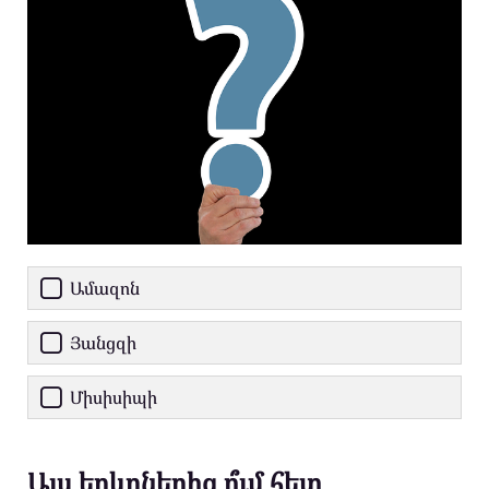
Ամազոն
Յանցզի
Միսիսիպի
Այս երկրներից ո՞ւմ հետ