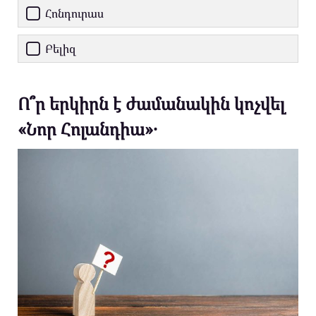
Հոնդուրաս
Բելիզ
Ո՞ր երկիրն է ժամանակին կոչվել
«Նոր Հոլանդիա»․