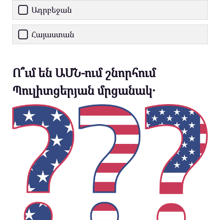
Ադրբեջան
Հայաստան
Ո՞ւմ են ԱՄՆ-ում շնորհում
Պուլիտցերյան մրցանակ․