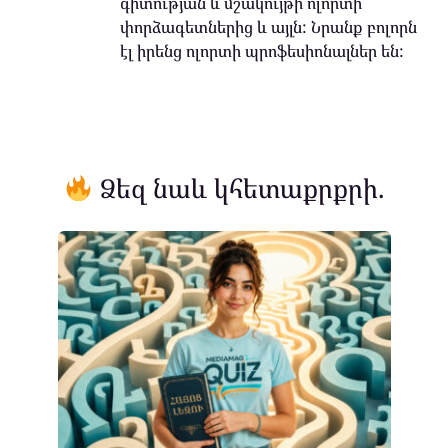
գիտության և մշակույթի ոլորտի
փորձագետներից և այլն: Նրանք բոլորն
էլ իրենց ոլորտի պրոֆեսիոնալներ են:
Ձեզ նաև կհետաքրքրի.