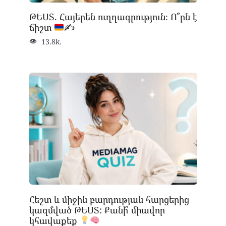
ԹԵՍՏ. Հայերեն ուղղագրություն։ Ո՞րն է
ճիշտ
✍
13.8k.
Հեշտ և միջին բարդության հարցերից
կազմված ԹԵՍՏ: Քանի՞ միավոր
կհավաքեք