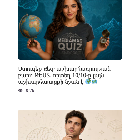
Ստուգեք Ձեզ․ աշխարհագրության
բարդ ԹԵՍՏ, որտեղ 10/10-ը լայն
աշխարհայացքի նշան է
6.7k.