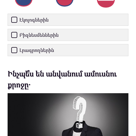
Էկոլոգներին
Բիզնեսմեններին
Լրագրողներին
Ինչպե՞ս են անվանում ամուսնու
քրոջը․