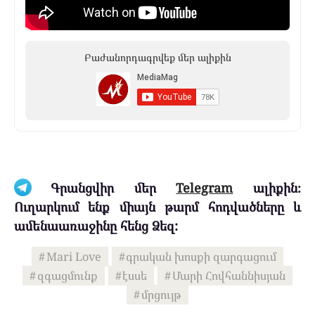
Բաժանորդագրվեք մեր ալիքին
Գրանցվիր մեր
Telegram
ալիքին։
Ուղարկում ենք միայն թարմ հոդվածները և
ամենաառաջինը հենց Ձեզ:
Mari Love
գրական խոսքի զարգացում
զգացմունք
էսսե
Մարի Հովհաննիսյան
մրցույթ