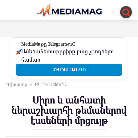
Перейти
к
контенту
MediaMag-ը Telegram-ում
Ամենահետաքրքիրը բաց չթողնելու
համար
ՄԻԱՆԱԼ ԱԼԻՔԻՆ
Գլխավոր
»
ԲԼՈԳՈՍՖԵՐԱ
Սիրո և անհատի
ներաշխարհի թեմաներով
էսսեների մրցույթ