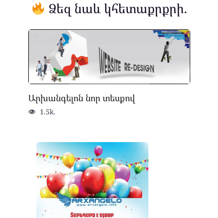
Ձեզ նաև կհետաքրքրի.
Արխանգելոն նոր տեսքով
1.5k.