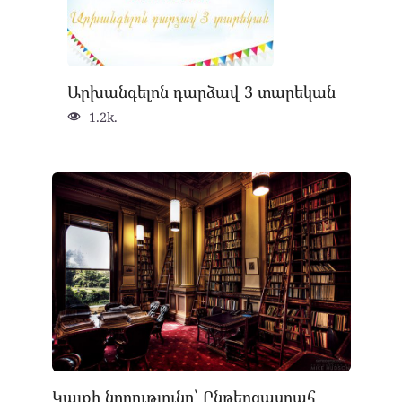
Արխանգելոն դարձավ 3 տարեկան
1.2k.
Կայքի նորությունը՝ Ընթերցասրահ