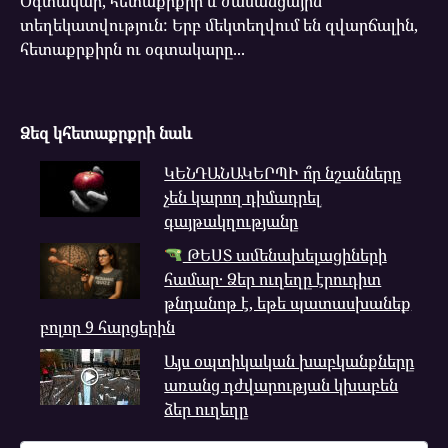
Օգտակար, հետաքրքիր և ժամանցային
տեղեկատվություն: Երբ մեկտեղվում են զվարճալին,
հետաքրքիրն ու օգտակարը...
Ձեզ կհետաքրքրի նաև
ԿԵՆԴԱՆԱԿԵՐՊԻ ո՞ր նշանները
չեն կարող դիմադրել
գայթակղությանը
ԹԵՍՏ ամենախելացիների
համար․ Ձեր ուղեղը էրուդիտ
թնդանոթ է, եթե պատասխանեք
բոլոր 9 հարցերին
Այս օպտիկական խաբկանքները
առանց դժվարության կխաբեն
ձեր ուղեղը