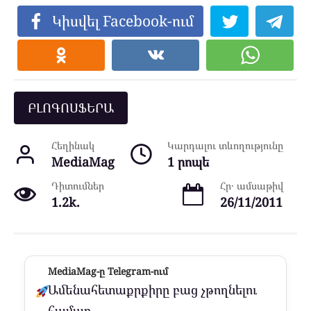
Կիսվել Facebook-ում
ԲԼՈԳՈՍՖԵՐԱ
Հեղինակ
Կարդալու տևողությունը
MediaMag
1 րոպե
Դիտումներ
Հր․ ամսաթիվ
1.2k.
26/11/2011
MediaMag-ը Telegram-ում
Ամենահետաքրքիրը բաց չթողնելու
համար