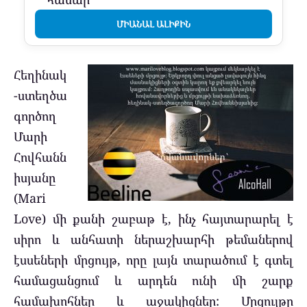
ՄԻԱՆԱԼ ԱԼԻՔԻՆ
Հեղինակ
-ստեղծա
գործող
Մարի
Հովհանն
իսյանը
(Mari
Love) մի քանի շաբաթ է, ինչ հայտարարել է
սիրո և անհատի ներաշխարհի թեմաներով
էսսեների մրցույթ, որը լայն տարածում է գտել
համացանցում և արդեն ունի մի շարք
համախոհներ և աջակիցներ: Մրցույթը