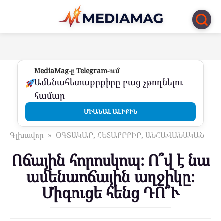
Перейти
к
контенту
MediaMag-ը Telegram-ում
Ամենահետաքրքիրը բաց չթողնելու
համար
ՄԻԱՆԱԼ ԱԼԻՔԻՆ
Գլխավոր
»
ՕԳՏԱԿԱՐ, ՀԵՏԱՔՐՔԻՐ, ԱՆՀԱՎԱՆԱԿԱՆ
Ոճային հորոսկոպ։ Ո՞վ է նա
ամենաոճային աղջիկը։
Միգուցե հենց ԴՈ՞Ւ