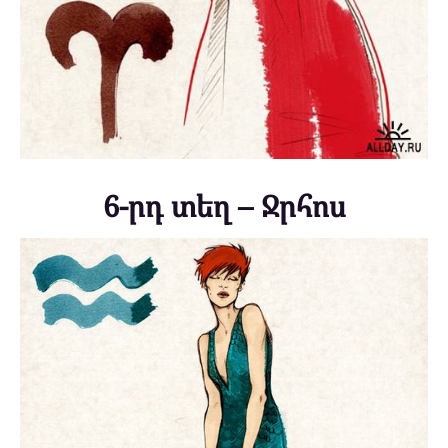
6-րդ տեղ – Ջրհոս