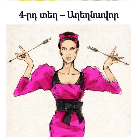
4-րդ տեղ – Աղեղնավոր