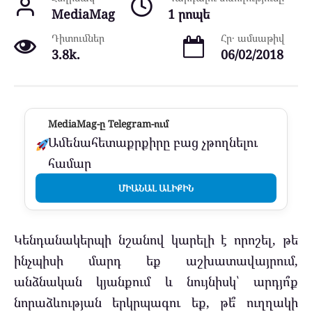
MediaMag
1 րոպե
Դիտումներ
Հր․ ամսաթիվ
3.8k.
06/02/2018
MediaMag-ը Telegram-ում
Ամենահետաքրքիրը բաց չթողնելու
համար
ՄԻԱՆԱԼ ԱԼԻՔԻՆ
Կենդանակերպի նշանով կարելի է որոշել, թե
ինչպիսի մարդ եք աշխատավայրում,
անձնական կյանքում և նույնիսկ՝ արդյո՞ք
նորաձևության երկրպագու եք, թե՞ ուղղակի