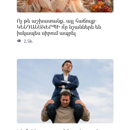
Ոչ թե աշխատանք, այլ հաճույք․
ԿԵՆԴԱՆԱԿԵՐՊԻ ո՞ր նշաններն են
իսկապես սիրում ապրել
2.5k.