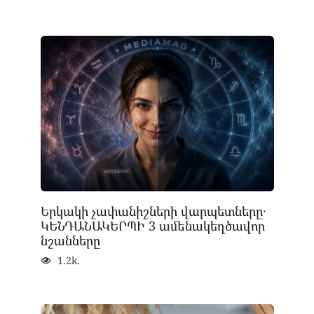
Երկակի չափանիշների վարպետները․
ԿԵՆԴԱՆԱԿԵՐՊԻ 3 ամենակեղծավոր
նշանները
1.2k.