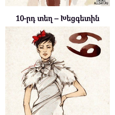
10-րդ տեղ – Խեցգետին