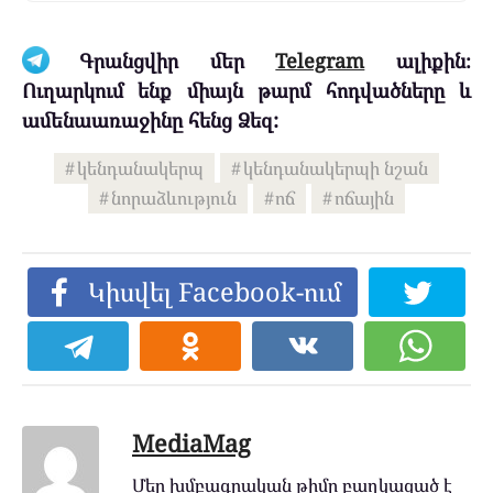
Գրանցվիր մեր
Telegram
ալիքին։
Ուղարկում ենք միայն թարմ հոդվածները և
ամենաառաջինը հենց Ձեզ:
կենդանակերպ
կենդանակերպի նշան
նորաձևություն
ոճ
ոճային
Կիսվել Facebook-ում
MediaMag
Մեր խմբագրական թիմը բաղկացած է