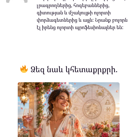
լրագրողներից, հոգեբաններից,
գիտության և մշակույթի ոլորտի
փորձագետներից և այլն: Նրանք բոլորն
էլ իրենց ոլորտի պրոֆեսիոնալներ են:
Ձեզ նաև կհետաքրքրի.