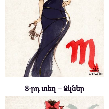
8-րդ տեղ – Ձկներ