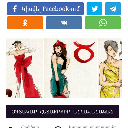
Կիսվել Facebook-ում
ՕԳՏԱԿԱՐ, ՀԵՏԱՔՐՔԻՐ, ԱՆՀԱՎԱՆԱԿԱՆ
Հեղինակ
Կարդալու տևողությունը