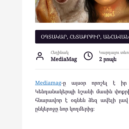
ՕԳՏԱԿԱՐ, ՀԵՏԱՔՐՔԻՐ, ԱՆՀԱՎԱ
Հեղինակ
Կարդալու տևող
MediaMag
2 րոպե
Mediamag
-ը այսօր որոշել է իր 
Կենդանակերպի նշանի մասին փոքրի
հնարավոր է օգնեն ձեզ ավելի լա
ընկերոջը նոր կողմերից։