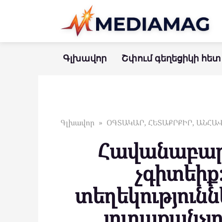
Перейти
к
контенту
Գլխավոր
Շփում գեղեցիկի հետ
Գլխավոր
»
ՕԳՏԱԿԱՐ, ՀԵՏԱՔՐՔԻՐ, ԱՆՀ
Հավանաբար 
չգիտեիք
տեղեկություն
յուրաքանչյ