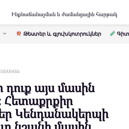
Ինքնաճանաչման և ժամանցային հարթակ
Թեստեր և գլուխկոտրուկներ
Գիտո
ԱՎԱՆԱԿԱՆ
դուք այս մասին
։ Հետաքրքիր
ներ Կենդանակերպի
ուր նշանի մասին