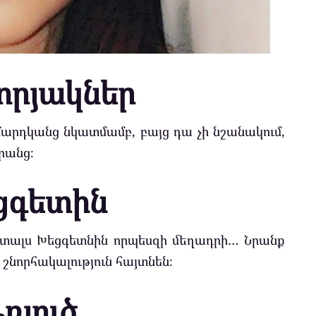
որյակներ
մարդկանց նկատմամբ, բայց դա չի նշանակում,
րանց։
ցգետին
է տալս Խեցգետնին որպեսզի մեղադրի… Նրանք
շնորհակալություն հայտնեն։
ռյուծ