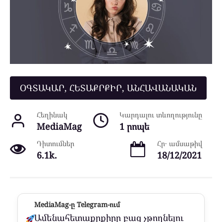
ՕԳՏԱԿԱՐ, ՀԵՏԱՔՐՔԻՐ, ԱՆՀԱՎԱՆԱԿԱՆ
Հեղինակ
Կարդալու տևողությունը
MediaMag
1 րոպե
Դիտումներ
Հր․ ամսաթիվ
6.1k.
18/12/2021
MediaMag-ը Telegram-ում
Ամենահետաքրքիրը բաց չթողնելու