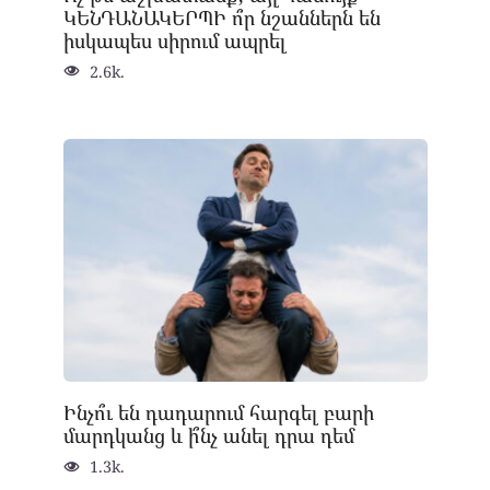
ԿԵՆԴԱՆԱԿԵՐՊԻ ո՞ր նշաններն են
իսկապես սիրում ապրել
2.6k.
Ինչո՞ւ են դադարում հարգել բարի
մարդկանց և ի՞նչ անել դրա դեմ
1.3k.