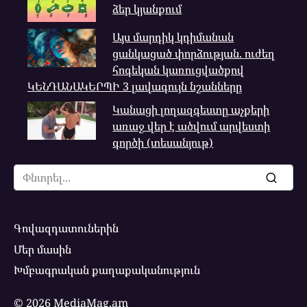
ձեր կյանքում
Այս մարդիկ կդիմանան
ցանկացած փորձության. ուժեղ
հոգեկան կառուցվածքով
ԿԵՆԴԱՆԱԿԵՐՊԻ 3 լավագույն նշանները
Կանացի լողազգեստը աչքերի
առաջ վեր է ածվում արվեստի
գործի (տեսանյութ)
Search
for:
Գովազդատուներին
Մեր մասին
Խմբագրական քաղաքականություն
© 2026 MediaMag.am