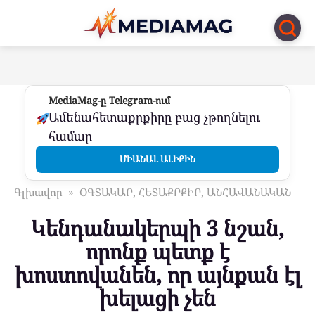
Перейти
к
контенту
MediaMag-ը Telegram-ում
Ամենահետաքրքիրը բաց չթողնելու
համար
ՄԻԱՆԱԼ ԱԼԻՔԻՆ
Գլխավոր
»
ՕԳՏԱԿԱՐ, ՀԵՏԱՔՐՔԻՐ, ԱՆՀԱՎԱՆԱԿԱՆ
Կենդանակերպի 3 նշան,
որոնք պետք է
խոստովանեն, որ այնքան էլ
խելացի չեն