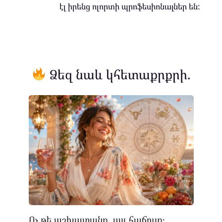
էլ իրենց ոլորտի պրոֆեսիոնալներ են:
Ձեզ նաև կհետաքրքրի.
Ոչ թե աշխատանք, այլ հաճույք․