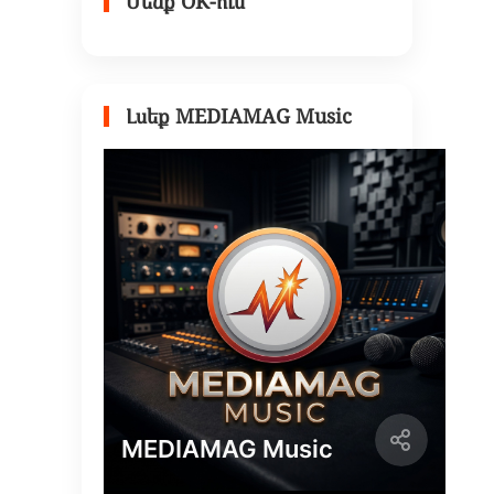
Մենք OK-ում
Լսեք MEDIAMAG Music