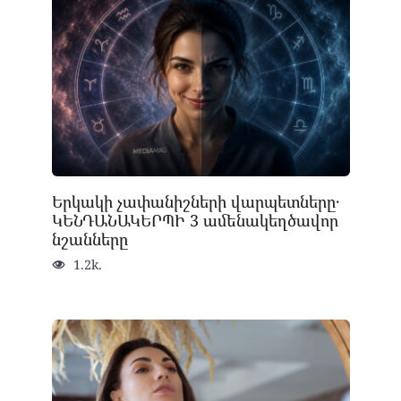
Երկակի չափանիշների վարպետները․
ԿԵՆԴԱՆԱԿԵՐՊԻ 3 ամենակեղծավոր
նշանները
1.2k.