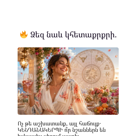
Ձեզ նաև կհետաքրքրի.
Ոչ թե աշխատանք, այլ հաճույք․
ԿԵՆԴԱՆԱԿԵՐՊԻ ո՞ր նշաններն են
իսկապես սիրում ապրել