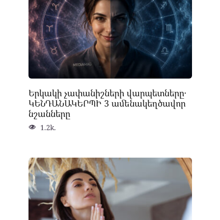
Երկակի չափանիշների վարպետները․
ԿԵՆԴԱՆԱԿԵՐՊԻ 3 ամենակեղծավոր
նշանները
1.2k.