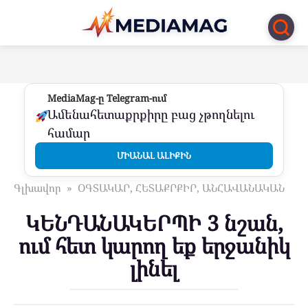
Перейти
к
контенту
MediaMag-ը Telegram-ում
Ամենահետաքրքիրը բաց չթողնելու
համար
ՄԻԱՆԱԼ ԱԼԻՔԻՆ
Գլխավոր
»
ՕԳՏԱԿԱՐ, ՀԵՏԱՔՐՔԻՐ, ԱՆՀԱՎԱՆԱԿԱՆ
ԿԵՆԴԱՆԱԿԵՐՊԻ 3 նշան,
ում հետ կարող եք երջանիկ
լինել