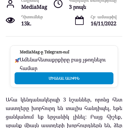
Հեղինակ
Կարդալու տևողությունը
MediaMag
3 րոպե
Դիտումներ
Հր․ ամսաթիվ
13k.
16/11/2022
MediaMag-ը Telegram-ում
Ամենահետաքրքիրը բաց չթողնելու
համար
ՄԻԱՆԱԼ ԱԼԻՔԻՆ
Ահա կենդանակերպի 3 նշաններ, որոնց հետ
աստղերը խորհուրդ են տալիս հանդիպել, եթե
ցանկանում եք երջանիկ լինել: Բայց հիշեք,
սրանք միայն աստղերի խորհուրդներն են, ձեր