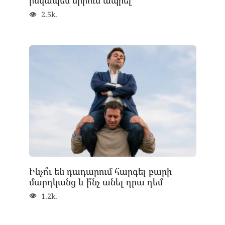
2.5k.
Ինչո՞ւ են դադարում հարգել բարի
մարդկանց և ի՞նչ անել դրա դեմ
1.2k.