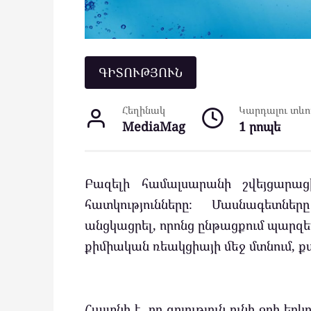
ԳԻՏՈՒԹՅՈՒՆ
Հեղինակ
Կարդալու տևող
MediaMag
1 րոպե
Բազելի համալսարանի շվեյցարաց
հատկությունները։ Մասնագետնե
անցկացրել, որոնց ընթացքում պարզել 
քիմիական ռեակցիայի մեջ մտնում, քա
Հայտնի է, որ գոյություն ունի ջրի երկ