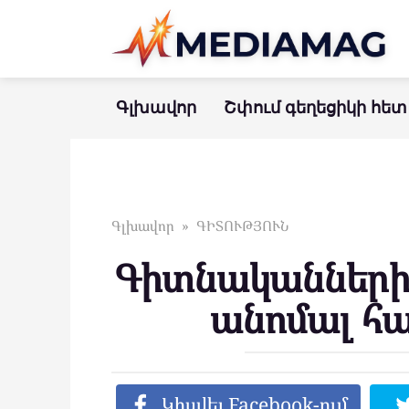
Перейти
к
контенту
Գլխավոր
Շփում գեղեցիկի հետ
Գլխավոր
»
ԳԻՏՈՒԹՅՈՒՆ
Գիտնականներին
անոմալ հա
Կիսվել Facebook-ում