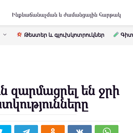
Ինքնաճանաչման և ժամանցային հարթակ
Թեստեր և գլուխկոտրուկներ
Գիտո
 զարմացրել են ջրի
տկությունները