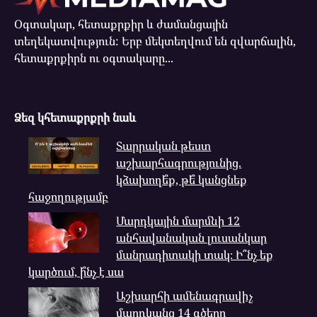
Օգտակար, հետաքրքիր և ժամանցային
տեղեկատվություն: Երբ մեկտեղվում են զվարճալին,
հետաքրքիրն ու օգտակարը...
Ձեզ կհետաքրքրի նաև
Տարրական թեստ
աշխարհագրությունից.
կձախողե՞ք, թե՞ կանցնեք
հաջողությամբ
Մարդկային մարմնի 12
անհավանական լուսանկար
մանրադիտակի տակ։ Ի՞նչ եք
կարծում, ի՞նչ է սա
Աշխարհի ամենագրավիչ
մարդկանց 14 գծերը