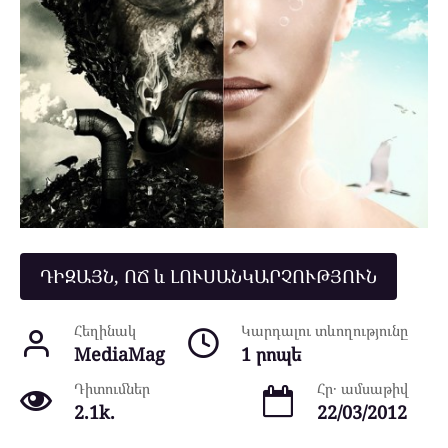
ԴԻԶԱՅՆ, ՈՃ և ԼՈՒՍԱՆԿԱՐՉՈՒԹՅՈՒՆ
Հեղինակ
Կարդալու տևողությունը
MediaMag
1 րոպե
Դիտումներ
Հր․ ամսաթիվ
2.1k.
22/03/2012