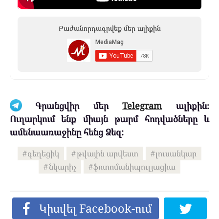
Բաժանորդագրվեք մեր ալիքին
Գրանցվիր մեր
Telegram
ալիքին։
Ուղարկում ենք միայն թարմ հոդվածները և
ամենաառաջինը հենց Ձեզ:
գեղեցիկ
թվային արվեստ
լուսանկար
նկարիչ
ֆոտոմանիպուլյացիա
Կիսվել Facebook-ում