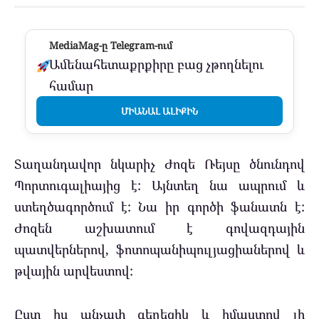
MediaMag-ը Telegram-ում
Ամենահետաքրքիրը բաց չթողնելու
համար
ՄԻԱՆԱԼ ԱԼԻՔԻՆ
Տաղանդավոր նկարիչ Ժոզե Ռեյսը ծնունդով
Պորտուգալիայից է: Այնտեղ նա ապրում և
ստեղծագործում է: Նա իր գործի ֆանատն է:
Ժոզեն աշխատում է գովազդային
պատվերներով, ֆոտոպանիպուլյացիաներով և
թվային արվեստով:
Ըստ իս անչափ գեղեցիկ և իմաստով լի