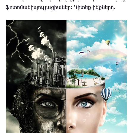
ֆոտոմանիպուլյացիաներ: Դիտեք ինքներդ.