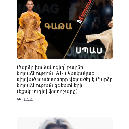
Բարձր խոհանոցից՝ բարձր
նորաձևություն․ AI-ն հայկական
սիրված ուտեստները վերածել է Բարձր
նորաձևության զգեստների
(Էքսկլյուզիվ ֆոտոշարք)
1.5k.