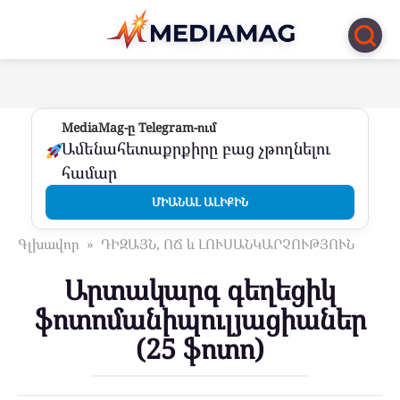
Перейти
к
контенту
MediaMag-ը Telegram-ում
Ամենահետաքրքիրը բաց չթողնելու
համար
ՄԻԱՆԱԼ ԱԼԻՔԻՆ
Գլխավոր
»
ԴԻԶԱՅՆ, ՈՃ և ԼՈՒՍԱՆԿԱՐՉՈՒԹՅՈՒՆ
Արտակարգ գեղեցիկ
ֆոտոմանիպուլյացիաներ
(25 ֆոտո)