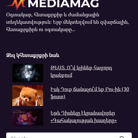
Օգտակար, հետաքրքիր և ժամանցային
տեղեկատվություն: Երբ մեկտեղվում են զվարճալին,
հետաքրքիրն ու օգտակարը...
Ձեզ կհետաքրքրի նաև
ԹԵՍՏ. Ո՞վ կլինեք հաջորդ
կյանքում
Իսկ Դուք ճանաչու՞մ եք Բու-ին (30
ֆոտո)
Եթե Դիսնեյը էկրանավորեր
«Գահակալության խաղերը»
Search