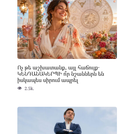
Ոչ թե աշխատանք, այլ հաճույք․
ԿԵՆԴԱՆԱԿԵՐՊԻ ո՞ր նշաններն են
իսկապես սիրում ապրել
2.5k.