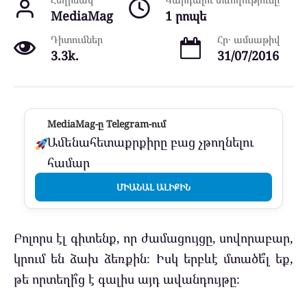
MediaMag
1 րոպե
Դիտումներ
Հր․ ամսաթիվ
3.3k.
31/07/2016
MediaMag-ը Telegram-ում
Ամենահետաքրքիրը բաց չթողնելու
համար
ՄԻԱՆԱԼ ԱԼԻՔԻՆ
Բոլորս էլ գիտենք, որ ժամացույցը, սովորաբար,
կրում են ձախ ձեռքին։ Իսկ երբևէ մտածե՞լ եք,
թե որտեղի՞ց է գալիս այդ ավանդույթը։