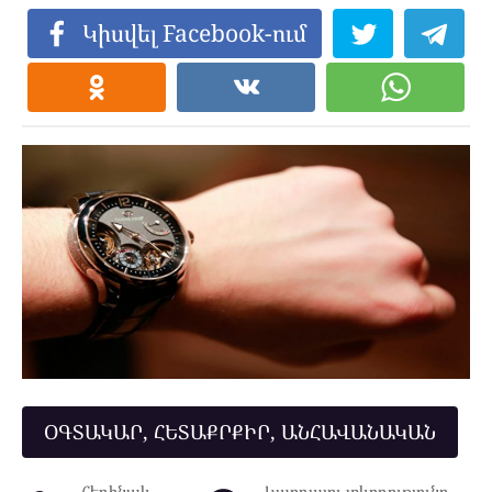
Կիսվել Facebook-ում
ՕԳՏԱԿԱՐ, ՀԵՏԱՔՐՔԻՐ, ԱՆՀԱՎԱՆԱԿԱՆ
Հեղինակ
Կարդալու տևողությունը