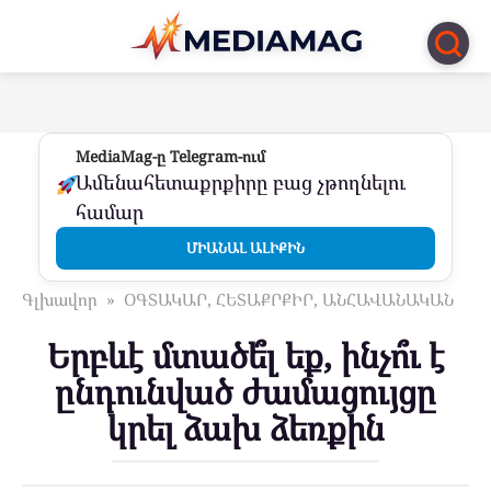
Перейти
к
контенту
MediaMag-ը Telegram-ում
Ամենահետաքրքիրը բաց չթողնելու
համար
ՄԻԱՆԱԼ ԱԼԻՔԻՆ
Գլխավոր
»
ՕԳՏԱԿԱՐ, ՀԵՏԱՔՐՔԻՐ, ԱՆՀԱՎԱՆԱԿԱՆ
Երբևէ մտածե՞լ եք, ինչո՞ւ է
ընդունված ժամացույցը
կրել ձախ ձեռքին