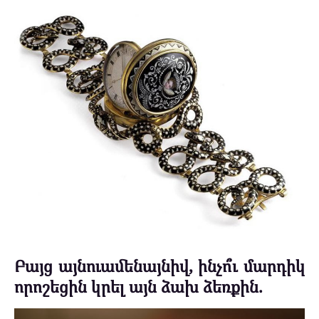
Բայց այնուամենայնիվ, ինչո՞ւ մարդիկ
որոշեցին կրել այն ձախ ձեռքին.