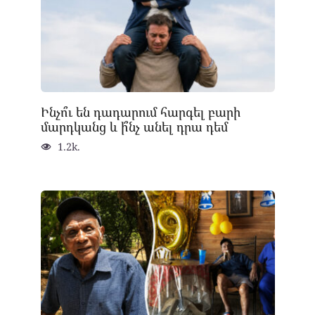
Ինչո՞ւ են դադարում հարգել բարի
մարդկանց և ի՞նչ անել դրա դեմ
1.2k.