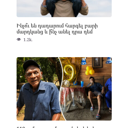
Ինչո՞ւ են դադարում հարգել բարի
մարդկանց և ի՞նչ անել դրա դեմ
1.2k.