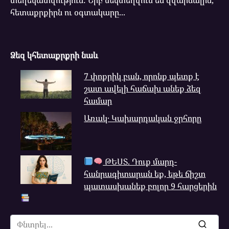
տեղեկատվություն: Երբ մեկտեղվում են զվարճալին,
հետաքրքիրն ու օգտակարը...
Ձեզ կհետաքրքրի նաև
7 փոքրիկ բան, որոնք պետք է
շատ ավելի հաճախ անեք ձեզ
համար
Առակ․ Կախարդական ջրհորը
ԹԵՍՏ. Դուք մարդ-
հանրագիտարան եք, եթե ճիշտ
պատասխանեք բոլոր 9 հարցերին
Search