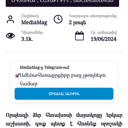
ՕԳՏԱԿԱՐ, ՀԵՏԱՔՐՔԻՐ, ԱՆՀԱՎԱՆԱԿԱՆ
Հեղինակ
Կարդալու տևողությունը
MediaMag
2 րոպե
Դիտումներ
Հր․ ամսաթիվ
3.1k.
19/06/2024
MediaMag-ը Telegram-ում
Ամենահետաքրքիրը բաց չթողնելու
համար
ՄԻԱՆԱԼ ԱԼԻՔԻՆ
Որպեսզի ձեր հեռախոսի մարտկոցը երկար
աշխատի, դուք պետք է հետևեք որոշակի