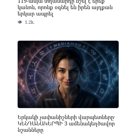
119-ամյա տղամարդը նշել է երեք
կանոն, որոնք օգնել են իրեն այդքան
երկար ապրել
1.2k.
Երկակի չափանիշների վարպետները․
ԿԵՆԴԱՆԱԿԵՐՊԻ 3 ամենակեղծավոր
նշանները