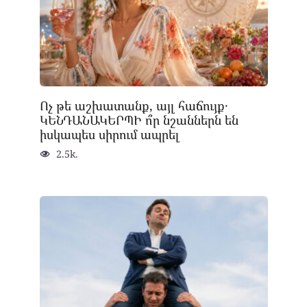
Ոչ թե աշխատանք, այլ հաճույք․
ԿԵՆԴԱՆԱԿԵՐՊԻ ո՞ր նշաններն են
իսկապես սիրում ապրել
2.5k.