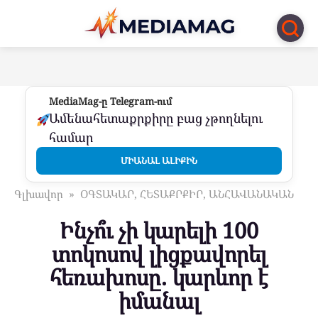
Перейти
к
контенту
MediaMag-ը Telegram-ում
Ամենահետաքրքիրը բաց չթողնելու
համար
ՄԻԱՆԱԼ ԱԼԻՔԻՆ
Գլխավոր
»
ՕԳՏԱԿԱՐ, ՀԵՏԱՔՐՔԻՐ, ԱՆՀԱՎԱՆԱԿԱՆ
Ինչո՞ւ չի կարելի 100
տոկոսով լիցքավորել
հեռախոսը. կարևոր է
իմանալ