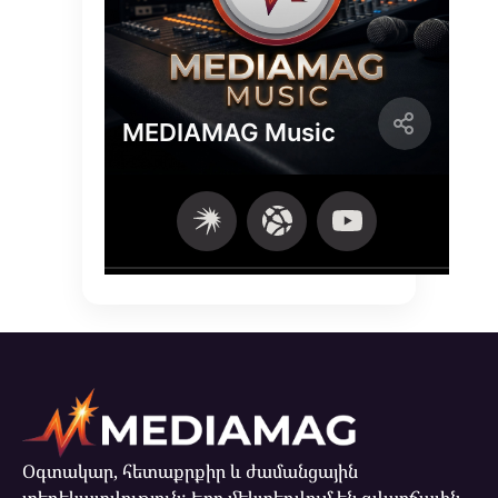
Օգտակար, հետաքրքիր և ժամանցային