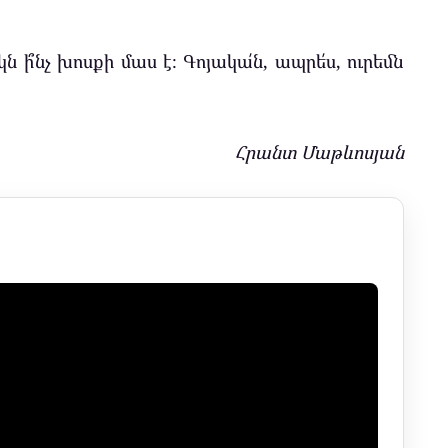
ի՞նչ խոսքի մաս է։ Գոյակա՛ն, ապրե՛ս, ուրեմն
Հրանտ Մաթևոսյան