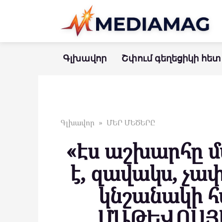
Перейти
к
контенту
Գլխավոր
Շփում գեղեցիկի հետ
Գլխավոր
»
ՄԵՐ ՄԵԾԵՐԸ
«Էս աշխարհը 
է, զավակս, չա
կնշանակի հ
ՄԱԹԵՎՈՍՅԱ