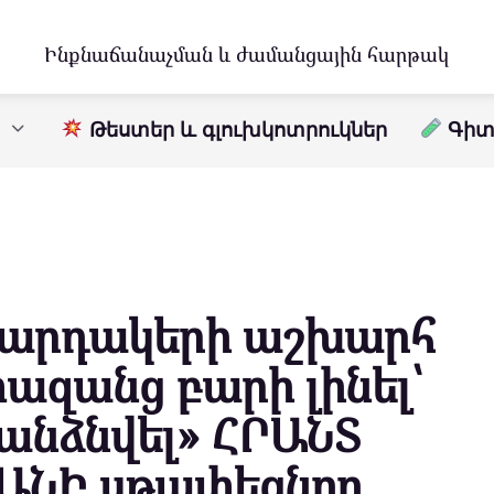
Ինքնաճանաչման և ժամանցային հարթակ
Թեստեր և գլուխկոտրուկներ
Գիտո
մարդակերի աշխարհ
փազանց բարի լինել՝
անձնվել» ՀՐԱՆՏ
ՆԻ սթափեցնող