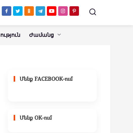
խորհուրդ է
տրվում կարդալ
բոլորին
ւթյուն
Ժամանց
Մենք FACEBOOK-ում
Մենք OK-ում