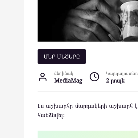
ՄԵՐ ՄԵԾԵՐԸ
Հեղինակ
Կարդալու տևող
MediaMag
2 րոպե
Էս աշխարհը մարդակերի աշխարհ է,
հանձնվել։