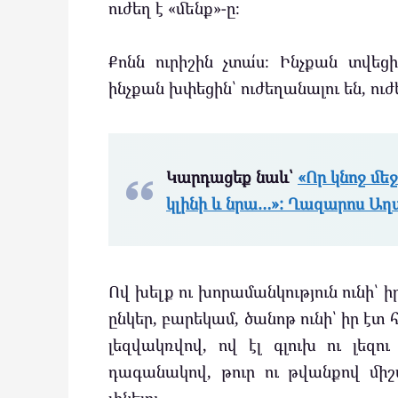
ուժեղ է «մենք»-ը։
Քոնն ուրիշին չտա՛ս։ Ինչքան տվեց
ինչքան խփեցին՝ ուժեղանալու են, ու
Կարդացեք նաև՝
«Որ կնոջ մեջ
կլինի և նրա…»: Ղազարոս Աղա
Ով խելք ու խորամանկություն ունի՝ 
ընկեր, բարեկամ, ծանոթ ունի՝ իր էտ
լեզվակռվով, ով էլ գլուխ ու լեզու
դագանակով, թուր ու թվանքով մի