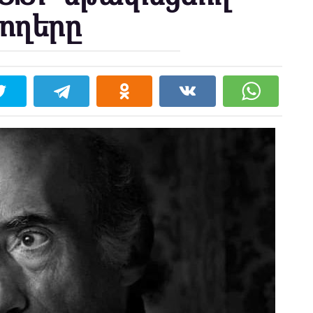
ողերը