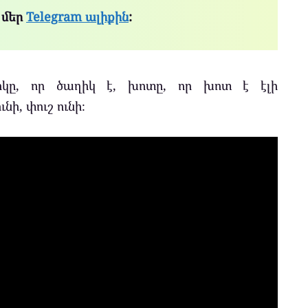
 մեր
Telegram ալիքին
:
իկը, որ ծաղիկ է, խոտը, որ խոտ է էլի
նի, փուշ ունի։