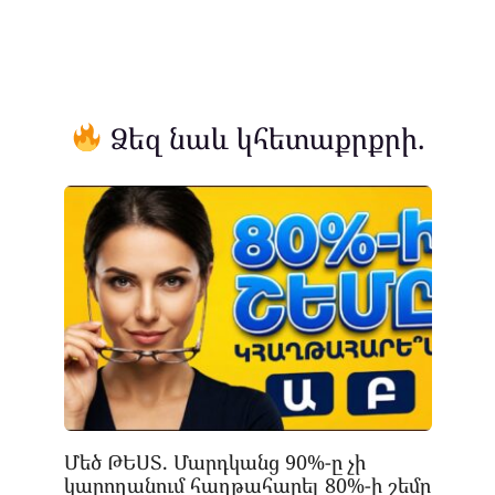
Ձեզ նաև կհետաքրքրի.
Մեծ ԹԵՍՏ. Մարդկանց 90%-ը չի
կարողանում հաղթահարել 80%-ի շեմը