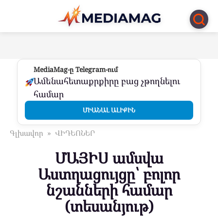
Перейти
к
контенту
MediaMag-ը Telegram-ում
Ամենահետաքրքիրը բաց չթողնելու
համար
ՄԻԱՆԱԼ ԱԼԻՔԻՆ
Գլխավոր
»
ՎԻԴԵՈՆԵՐ
ՄԱՅԻՍ ամսվա
Աստղացույցը՝ բոլոր
նշանների համար
(տեսանյութ)