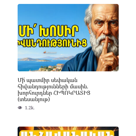
Մի՛ պատմիր սեփական
հիվանդությունների մասին.
խորհուրդներ ՀԻՊՈԿՐԱՏԻՑ
(տեսանյութ)
1.2k.