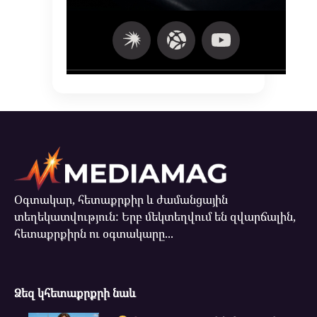
Օգտակար, հետաքրքիր և ժամանցային
տեղեկատվություն: Երբ մեկտեղվում են զվարճալին,
հետաքրքիրն ու օգտակարը...
Ձեզ կհետաքրքրի նաև