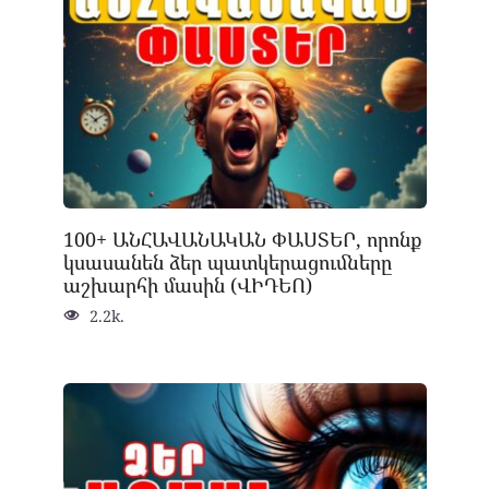
100+ ԱՆՀԱՎԱՆԱԿԱՆ ՓԱՍՏԵՐ, որոնք
կսասանեն ձեր պատկերացումները
աշխարհի մասին (ՎԻԴԵՈ)
2.2k.