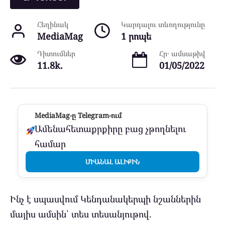
Հեղինակ
Կարդալու տևողությունը
MediaMag
1 րոպե
Դիտումներ
Հր․ ամսաթիվ
11.8k.
01/05/2022
MediaMag-ը Telegram-ում
Ամենահետաքրքիրը բաց չթողնելու
համար
ՄԻԱՆԱԼ ԱԼԻՔԻՆ
Ինչ է սպասվում Կենդանակերպի նշաններին
մայիս ամսին՝ տես տեսանյութով.