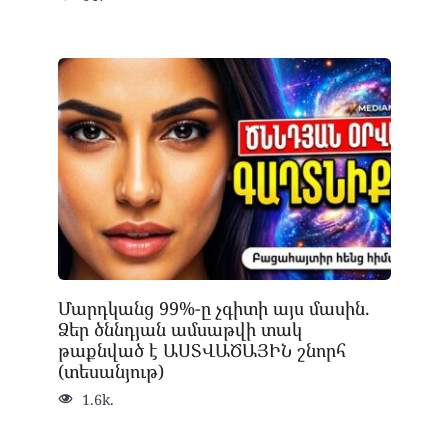
Մարդկանց 99%-ը չգիտի այս մասին.
Ձեր ծննդյան ամսաթվի տակ
թաքնված է ԱՍՏՎԱԾԱՅԻՆ շնորհ
(տեսանյութ)
1.6k.