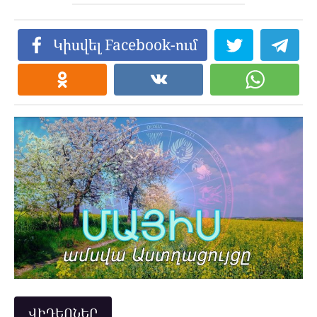
Կիսվել Facebook-ում
ՎԻԴԵՈՆԵՐ