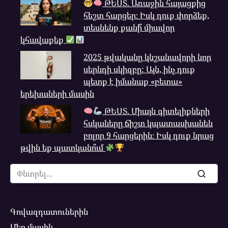
ԹԵՍՏ. Առաջին հայացքից
հեշտ հարցեր։ Իսկ դուք փորձեք,
տեսնենք քանի՞ միավոր
կհավաքեք
2025 թվականը կնշանավորի նոր
սերնդի սկիզբը: Այն, ինչ դուք
պետք է իմանաք «բետա»
երեխաների մասին
ԹԵՍՏ. Միայն գիտելիքների
հսկաները ճիշտ կպատասխանեն
բոլոր 9 հարցերին։ Իսկ դուք նրաց
թվին եք պատկանո՞ւմ
Search
for:
Գովազդատուներին
Մեր մասին