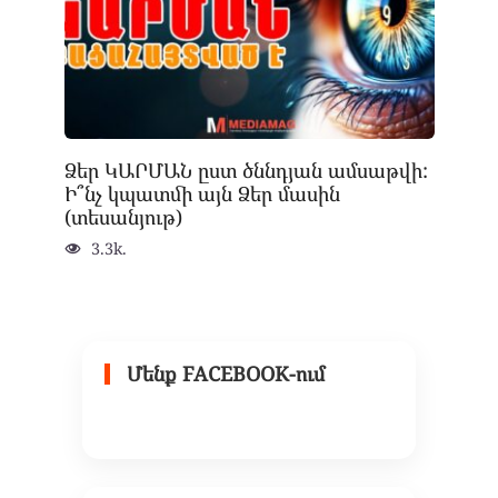
Ձեր ԿԱՐՄԱՆ ըստ ծննդյան ամսաթվի:
Ի՞նչ կպատմի այն Ձեր մասին
(տեսանյութ)
3.3k.
Մենք FACEBOOK-ում