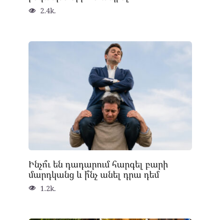
2.4k.
Ինչո՞ւ են դադարում հարգել բարի
մարդկանց և ի՞նչ անել դրա դեմ
1.2k.