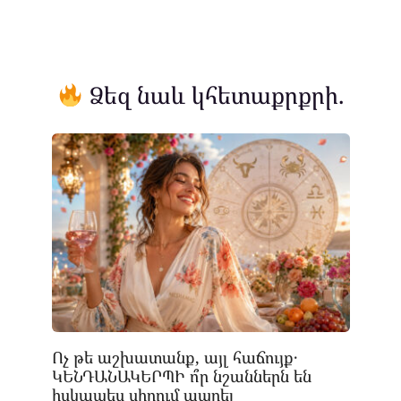
Ձեզ նաև կհետաքրքրի.
Ոչ թե աշխատանք, այլ հաճույք․
ԿԵՆԴԱՆԱԿԵՐՊԻ ո՞ր նշաններն են
իսկապես սիրում ապրել