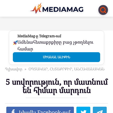
Перейти
к
контенту
MediaMag-ը Telegram-ում
Ամենահետաքրքիրը բաց չթողնելու
համար
ՄԻԱՆԱԼ ԱԼԻՔԻՆ
Գլխավոր
»
ՕԳՏԱԿԱՐ, ՀԵՏԱՔՐՔԻՐ, ԱՆՀԱՎԱՆԱԿԱՆ
5 սովորություն, որ մատնում
են հիմար մարդուն
Կիսվել Facebook-ում