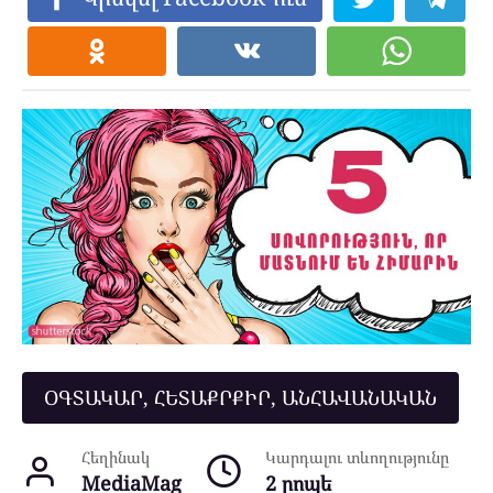
ՕԳՏԱԿԱՐ, ՀԵՏԱՔՐՔԻՐ, ԱՆՀԱՎԱՆԱԿԱՆ
Հեղինակ
Կարդալու տևողությունը
MediaMag
2 րոպե