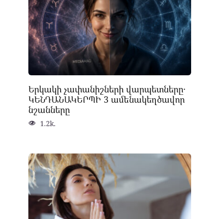
Երկակի չափանիշների վարպետները․
ԿԵՆԴԱՆԱԿԵՐՊԻ 3 ամենակեղծավոր
նշանները
1.2k.