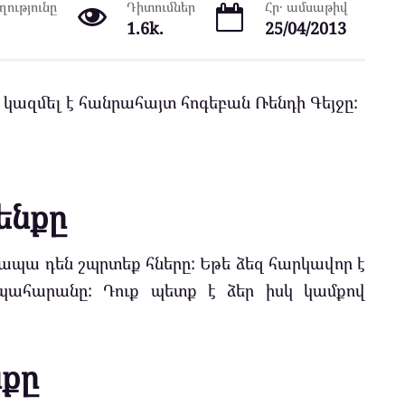
ությունը
Դիտումներ
Հր․ ամսաթիվ
1.6k.
25/04/2013
ը կազմել է հանրահայտ հոգեբան Ռենդի Գեյջը:
ենքը
 ապա դեն շպրտեք հները: Եթե ձեզ հարկավոր է
պահարանը: Դուք պետք է ձեր իսկ կամքով
նքը