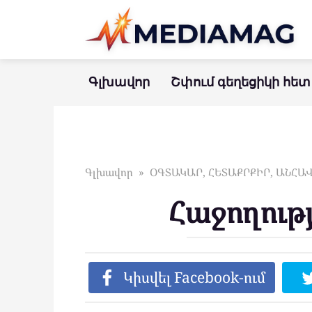
Перейти
к
контенту
Գլխավոր
Շփում գեղեցիկի հետ
Գլխավոր
»
ՕԳՏԱԿԱՐ, ՀԵՏԱՔՐՔԻՐ, ԱՆՀ
Հաջողութ
Կիսվել Facebook-ում