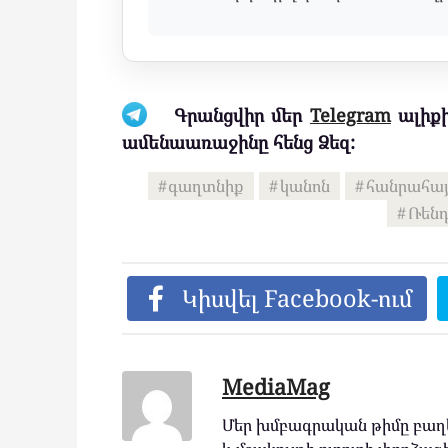
Գրանցվիր մեր
Telegram
ալիքի
ամենաառաջինը հենց Ձեզ:
գաղտնիք
կանոն
հանրահա
Ռենդ
Կիսվել Facebook-ում
MediaMag
Մեր խմբագրական թիմը բաղկ