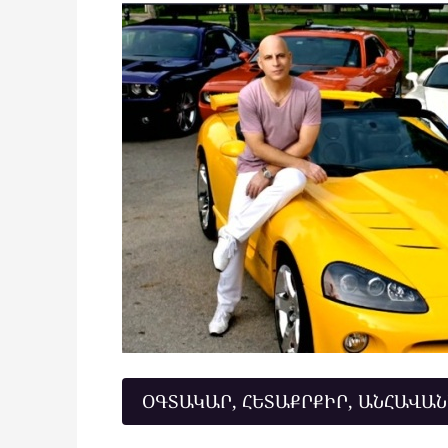
ՕԳՏԱԿԱՐ, ՀԵՏԱՔՐՔԻՐ, ԱՆՀԱՎԱ