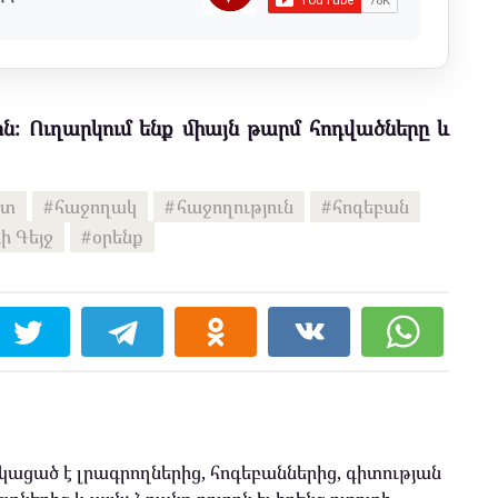
ն։ Ուղարկում ենք միայն թարմ հոդվածները և
յտ
հաջողակ
հաջողություն
հոգեբան
ի Գեյջ
օրենք
ացած է լրագրողներից, հոգեբաններից, գիտության