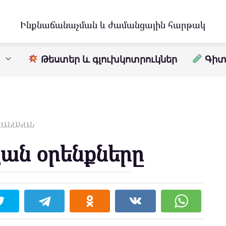
Ինքնաճանաչման և ժամանցային հարթակ
Թեստեր և գլուխկոտրուկներ
Գիտո
ԱՎԱՆԱԿԱՆ
յան օրենքները