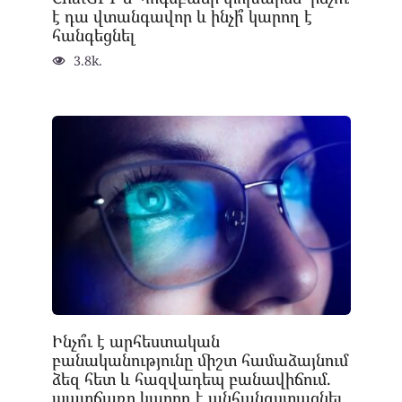
է դա վտանգավոր և ինչի՞ կարող է
հանգեցնել
3.8k.
Ինչո՞ւ է արհեստական
բանականությունը միշտ համաձայնում
ձեզ հետ և հազվադեպ բանավիճում.
պատճառը կարող է անհանգստացնել