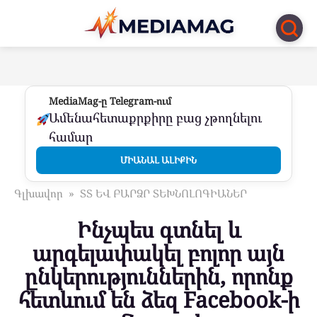
Перейти
к
контенту
MediaMag-ը Telegram-ում
Ամենահետաքրքիրը բաց չթողնելու
համար
ՄԻԱՆԱԼ ԱԼԻՔԻՆ
Գլխավոր
»
ՏՏ ԵՎ ԲԱՐՁՐ ՏԵԽՆՈԼՈԳԻԱՆԵՐ
Ինչպես գտնել և
արգելափակել բոլոր այն
ընկերություններին, որոնք
հետևում են ձեզ Facebook-ի