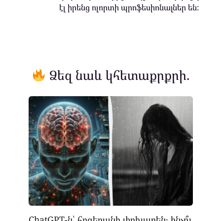
էլ իրենց ոլորտի պրոֆեսիոնալներ են:
Ձեզ նաև կհետաքրքրի.
ChatGPT-ն՝ հոգեբանի փոխարեն․ ինչո՞ւ