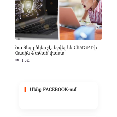
Նա ձեզ ընկեր չէ. նշվել են ChatGPT-ի
մասին 4 տհաճ փաստ
1.6k.
Մենք FACEBOOK-ում