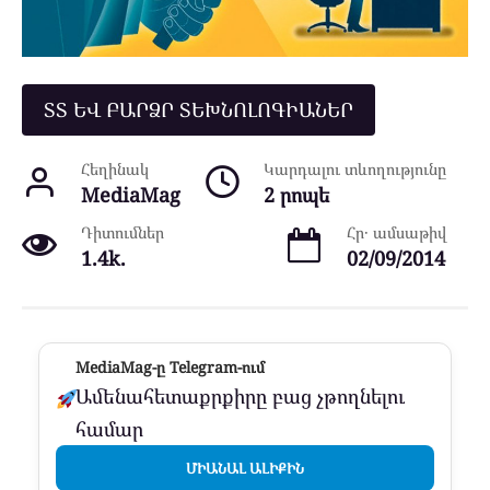
ՏՏ ԵՎ ԲԱՐՁՐ ՏԵԽՆՈԼՈԳԻԱՆԵՐ
Հեղինակ
Կարդալու տևողությունը
MediaMag
2 րոպե
Դիտումներ
Հր․ ամսաթիվ
1.4k.
02/09/2014
MediaMag-ը Telegram-ում
Ամենահետաքրքիրը բաց չթողնելու
համար
ՄԻԱՆԱԼ ԱԼԻՔԻՆ