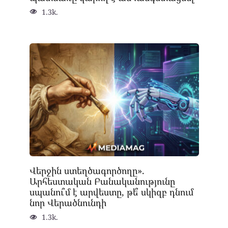
1.3k.
Վերջին ստեղծագործողը».
Արհեստական Բանականությունը
սպանու՞մ է արվեստը, թե՞ սկիզբ դնում
նոր Վերածնունդի
1.3k.