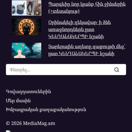
Պարգևիր նոր կյանք հին ջինսերին
(+տեսանյութ)
Օրինակելի ղեկավար․ ի ծնե
առաջնորդներն ըստ
ԿԵՆԴԱՆԱԿԵՐՊԻ նշանի
Տարերային աղետը զայրույթի մեջ՝
ըստ ԿԵՆԴԱՆԱԿԵՐՊԻ նշանի
Search
for:
Գովազդատուներին
Մեր մասին
Խմբագրական քաղաքականություն
© 2026 MediaMag.am