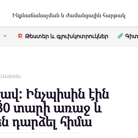
Ինքնաճանաչման և ժամանցային հարթակ
Թեստեր և գլուխկոտրուկներ
Գիտո
ԱՎԱՆԱԿԱՆ
լավ: Ինչպիսին էին
30 տարի առաջ և
են դարձել հիմա