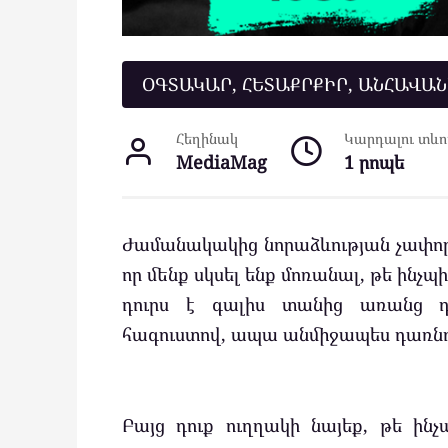
ՕԳՏԱԿԱՐ, ՀԵՏԱՔՐՔԻՐ, ԱՆՀԱՎԱ
Հեղինակ
Կարդալու տևող
MediaMag
1 րոպե
Ժամանակակից նորաձևության չափորոշ
որ մենք սկսել ենք մոռանալ, թե ինչպի
դուրս է գալիս տանից առանց 
հագուստով, ապա անմիջապես դառնու
Բայց դուք ուղղակի նայեք, թե ին