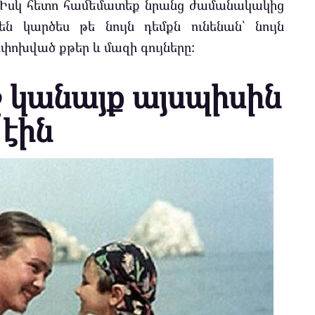
վ: Իսկ հետո համեմատեք նրանց ժամանակակից
ն կարծես թե նույն դեմքն ունենան՝ նույն
փոխված քթեր և մազի գույները:
 կանայք այսպիսին
էին