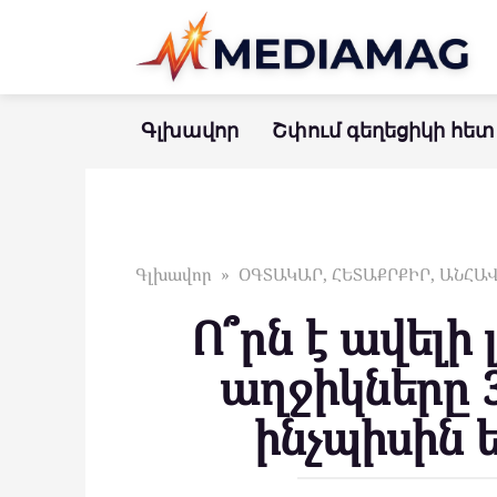
Перейти
к
контенту
Գլխավոր
Շփում գեղեցիկի հետ
Գլխավոր
»
ՕԳՏԱԿԱՐ, ՀԵՏԱՔՐՔԻՐ, ԱՆՀ
Ո՞րն է ավելի 
աղջիկները 
ինչպիսին 