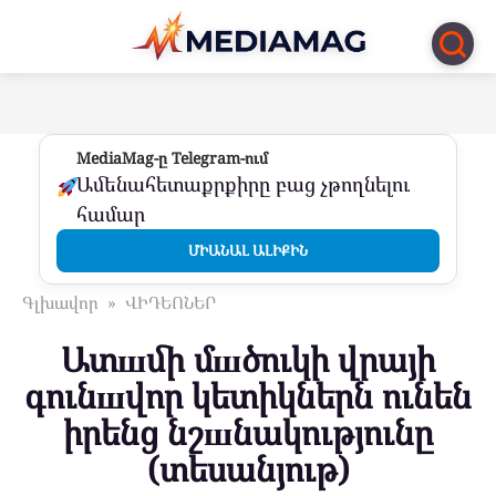
Перейти
к
контенту
MediaMag-ը Telegram-ում
Ամենահետաքրքիրը բաց չթողնելու
համար
ՄԻԱՆԱԼ ԱԼԻՔԻՆ
Գլխավոր
»
ՎԻԴԵՈՆԵՐ
Ատшմի մшծուկի վրայի
գունшվոր կետիկներն ունեն
իրենց նշшնակությունը
(տեսանյութ)