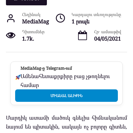
Հեղինակ
Կարդալու տևողությունը
MediaMag
1 րոպե
Դիտումներ
Հր․ ամսաթիվ
1.7k.
04/05/2021
MediaMag-ը Telegram-ում
Ամենահետաքրքիրը բաց չթողնելու
համար
ՄԻԱՆԱԼ ԱԼԻՔԻՆ
Մարդիկ ատամի մածուկ գնելիս հիմնականում
նայում են պիտակին, սակայն ոչ բոլորը գիտեն,