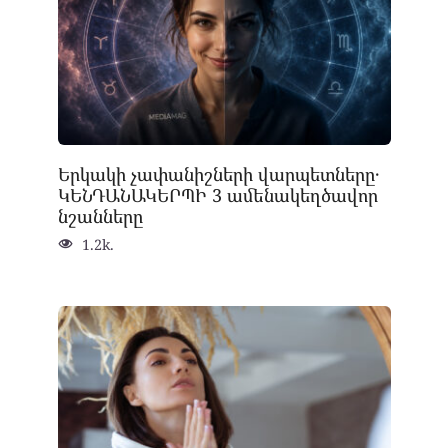
Երկակի չափանիշների վարպետները․
ԿԵՆԴԱՆԱԿԵՐՊԻ 3 ամենակեղծավոր
նշանները
1.2k.