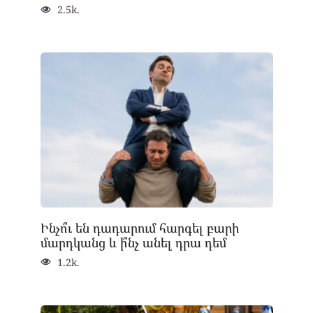
2.5k.
Ինչո՞ւ են դադարում հարգել բարի
մարդկանց և ի՞նչ անել դրա դեմ
1.2k.