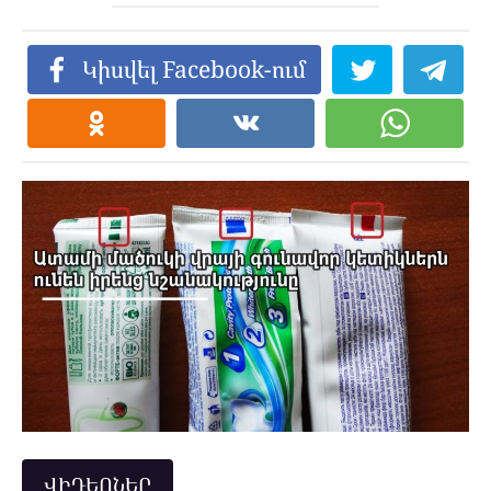
Կիսվել Facebook-ում
ՎԻԴԵՈՆԵՐ