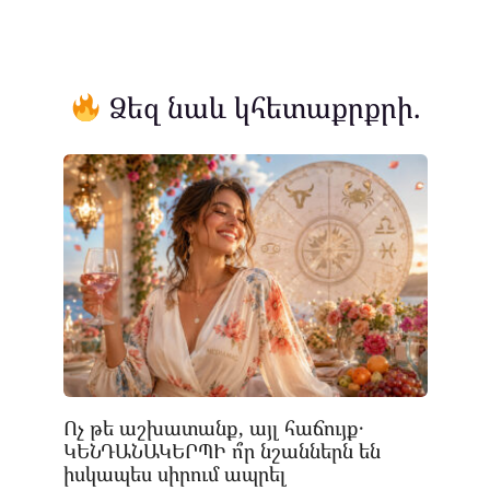
Ձեզ նաև կհետաքրքրի.
Ոչ թե աշխատանք, այլ հաճույք․
ԿԵՆԴԱՆԱԿԵՐՊԻ ո՞ր նշաններն են
իսկապես սիրում ապրել