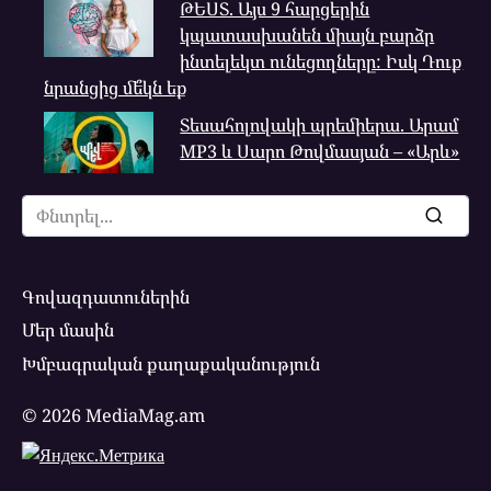
ԹԵՍՏ. Այս 9 հարցերին
կպատասխանեն միայն բարձր
ինտելեկտ ունեցողները: Իսկ Դուք
նրանցից մե՞կն եք
Տեսահոլովակի պրեմիերա. Արամ
MP3 և Սարո Թովմասյան – «Արև»
Search
for:
Գովազդատուներին
Մեր մասին
Խմբագրական քաղաքականություն
© 2026 MediaMag.am