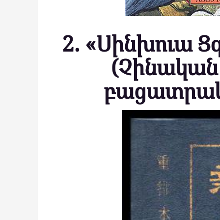
2. «Սինխուա Ցզ
(Չինական
բացատրակ