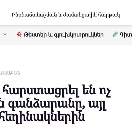
Ինքնաճանաչման և ժամանցային հարթակ
Թեստեր և գլուխկոտրուկներ
Գիտո
ԱՎԱՆԱԿԱՆ
ք հարստացրել են ոչ
ն գանձարանը, այլ
 հեղինակներին