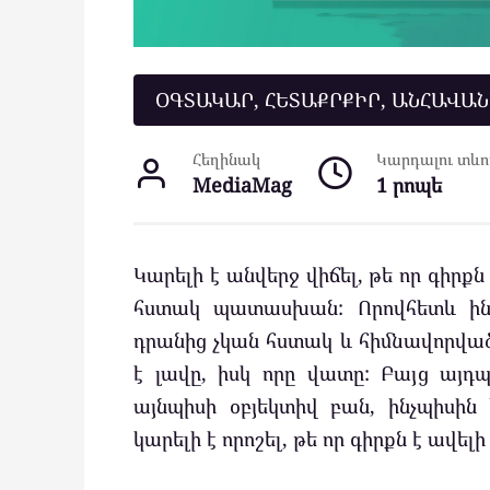
ՕԳՏԱԿԱՐ, ՀԵՏԱՔՐՔԻՐ, ԱՆՀԱՎԱ
Հեղինակ
Կարդալու տևող
MediaMag
1 րոպե
Կարելի է անվերջ վիճել, թե որ գիրք
հստակ պատասխան: Որովհետև ինչ
դրանից չկան հստակ և հիմնավորված 
է լավը, իսկ որը վատը: Բայց այդպ
այնպիսի օբյեկտիվ բան, ինչպիսին
կարելի է որոշել, թե որ գիրքն է ավել