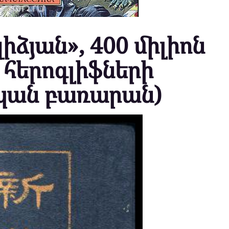
իձյան», 400 միլիոն
 հերոգլիֆների
ան բառարան)