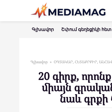
Перейти
к
контенту
Գլխավոր
Շփում գեղեցիկի հետ
Գլխավոր
»
ՕԳՏԱԿԱՐ, ՀԵՏԱՔՐՔԻՐ, ԱՆՀ
20 գիրք, որոն
միայն գրակա
նաև գրքի