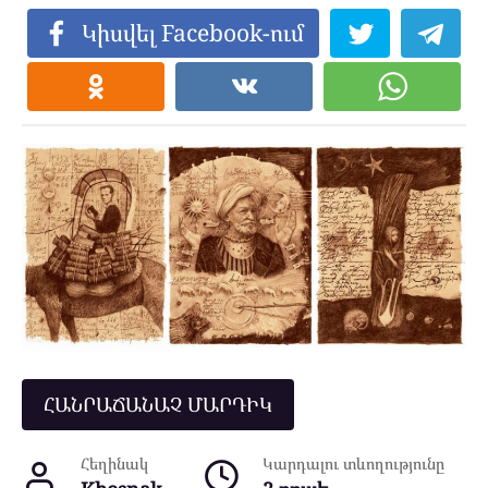
Կիսվել Facebook-ում
ՀԱՆՐԱՃԱՆԱՉ ՄԱՐԴԻԿ
Հեղինակ
Կարդալու տևողությունը