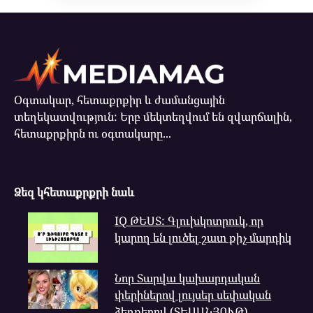
Օգտակար, հետաքրքիր և ժամանցային
տեղեկատվություն: Երբ մեկտեղվում են զվարճալին,
հետաքրքիրն ու օգտակարը...
Ձեզ կհետաքրքրի նաև
IQ ԹԵՍՏ: Գլուխկոտրուկ, որ
կարող են լուծել շատ քիչ մարդիկ
Նոր Տարվա կախարդական
փերիներով լույսեր սեփական
ձեռքերով (ՏԵՍԱՆՅՈՒԹ)