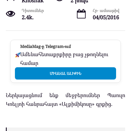
Khosnak
2 րոպե
Դիտումներ
Հր․ ամսաթիվ
2.4k.
04/05/2016
MediaMag-ը Telegram-ում
Ամենահետաքրքիրը բաց չթողնելու
համար
ՄԻԱՆԱԼ ԱԼԻՔԻՆ
Ներկայացնում ենք մեջբերումներ Պաուլո
Կոելյոի հանրահայտ «Ալքիմիկոսը» գրքից.