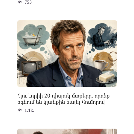
753
Հյու Լորիի 20 դիպուկ մտքերը, որոնք
օգնում են կյանքին նայել հումորով
1.1k.