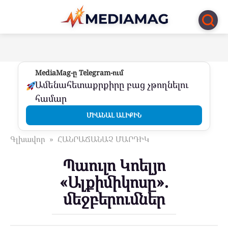
Перейти
к
контенту
MediaMag-ը Telegram-ում
Ամենահետաքրքիրը բաց չթողնելու
համար
ՄԻԱՆԱԼ ԱԼԻՔԻՆ
Գլխավոր
»
ՀԱՆՐԱՃԱՆԱՉ ՄԱՐԴԻԿ
Պաուլո Կոելյո
«Ալքիմիկոսը».
մեջբերումներ