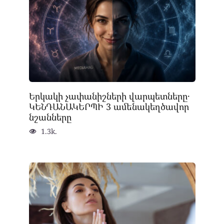
Երկակի չափանիշների վարպետները․
ԿԵՆԴԱՆԱԿԵՐՊԻ 3 ամենակեղծավոր
նշանները
1.3k.