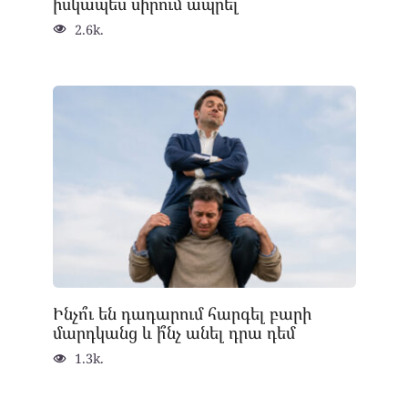
իսկապես սիրում ապրել
2.6k.
Ինչո՞ւ են դադարում հարգել բարի
մարդկանց և ի՞նչ անել դրա դեմ
1.3k.