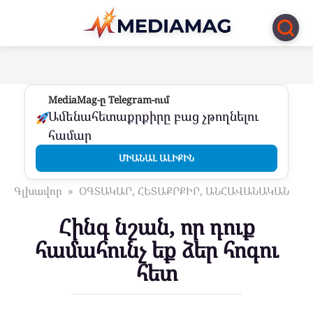
Перейти
к
контенту
MediaMag-ը Telegram-ում
Ամենահետաքրքիրը բաց չթողնելու
համար
ՄԻԱՆԱԼ ԱԼԻՔԻՆ
Գլխավոր
»
ՕԳՏԱԿԱՐ, ՀԵՏԱՔՐՔԻՐ, ԱՆՀԱՎԱՆԱԿԱՆ
Հինգ նշան, որ դուք
համահունչ եք ձեր հոգու
հետ