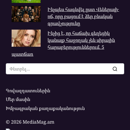
Ինչպես հագնվել ըստ Վեներայի․
ոճ, որը բացում է ձեր բնական
գրավչությունը
Ինչից է, որ հաճախ գեղեցիկ
կանայք հաջողակ չեն սիրային
հարաբերություններում. 5
պատճառ
Search
for:
Գովազդատուներին
Մեր մասին
Խմբագրական քաղաքականություն
© 2026 MediaMag.am