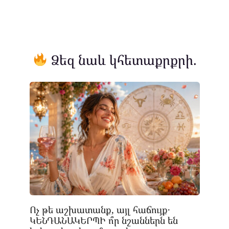
Ձեզ նաև կհետաքրքրի.
Ոչ թե աշխատանք, այլ հաճույք․
ԿԵՆԴԱՆԱԿԵՐՊԻ ո՞ր նշաններն են