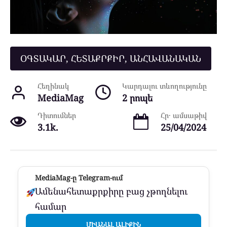
ՕԳՏԱԿԱՐ, ՀԵՏԱՔՐՔԻՐ, ԱՆՀԱՎԱՆԱԿԱՆ
Հեղինակ
Կարդալու տևողությունը
MediaMag
2 րոպե
Դիտումներ
Հր․ ամսաթիվ
3.1k.
25/04/2024
MediaMag-ը Telegram-ում
Ամենահետաքրքիրը բաց չթողնելու
համար
ՄԻԱՆԱԼ ԱԼԻՔԻՆ