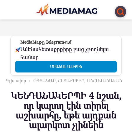
Перейти
к
контенту
MediaMag-ը Telegram-ում
Ամենահետաքրքիրը բաց չթողնելու
համար
ՄԻԱՆԱԼ ԱԼԻՔԻՆ
Գլխավոր
»
ՕԳՏԱԿԱՐ, ՀԵՏԱՔՐՔԻՐ, ԱՆՀԱՎԱՆԱԿԱՆ
ԿԵՆԴԱՆԱԿԵՐՊԻ 4 նշան,
որ կարող էին տիրել
աշխարհը, եթե այդքան
ալարկոտ չլինեին