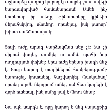
աշխարհը վաղուց կարող էր ապրել շատ ավելի
կարգավորված համակարգում։ Ամեն ինչ
կունենար իր տեղը, ֆինանսները կլինեին
վերահսկվող, սնունդը՝ որակյալ, իսկ քաոսը՝
խիստ սահմանափակ։
Ցուլի ուժը արագ հարձակման մեջ չէ։ Նա չի
սիրում վազել, աղմկել ու ամեն պահի նոր
ուղղություն փոխել։ Նրա ուժը երկար խաղի մեջ
է։ Ցուլը կարող է տարիներով համբերությամբ
կառուցել, կուտակել, հաշվարկել, հասկանալ՝
որտեղ արժե ներդրում անել, ում հետ կարելի է
գործ ունենալ, իսկ ումից լավ է հեռու մնալ։
Նա այն մարդն է, որը կարող է մեկ հայացքից