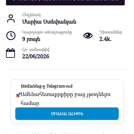
Հեղինակ
Մարիա Ստեփանյան
Կարդալու տևողությունը
Դիտումներ
9 րոպե
2.4k.
Հր․ ամսաթիվ
22/06/2026
MediaMag-ը Telegram-ում
Ամենահետաքրքիրը բաց չթողնելու
համար
ՄԻԱՆԱԼ ԱԼԻՔԻՆ