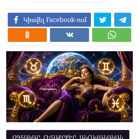
Կիսվել Facebook-ում
ՕԳՏԱԿԱՐ, ՀԵՏԱՔՐՔԻՐ, ԱՆՀԱՎԱՆԱԿԱՆ