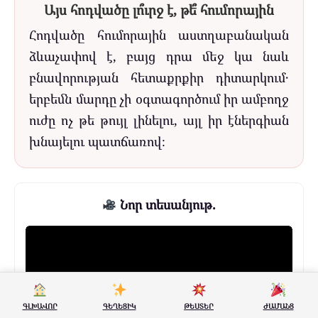
Այս հոդվածը լո՞ւրջ է, թե՞ հումորային
Հոդվածը հումորային աստղաբանական
ձևաչափով է, բայց դրա մեջ կա նաև
բնավորության հետաքրքիր դիտարկում․
երբեմն մարդը չի օգտագործում իր ամբողջ
ուժը ոչ թե թույլ լինելու, այլ իր էներգիան
խնայելու պատճառով։
Նոր տեսանյութ.
ԳԼԽԱՎՈՐ
ԳԵՂԵՑԻԿ
ԹԵՍՏԵՐ
ԺԱՄԱՆՑ