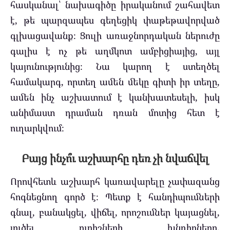
հասկանալ՝ նախագիծը իրականում շահավետ
է, թե պարզապես գեղեցիկ փաթեթավորված
գլխացավանք։ Ցուլի առաջնորդական ներուժը
գալիս է ոչ թե աղմկոտ ամբիցիայից, այլ
կայունությունից։ Նա կարող է ստեղծել
համակարգ, որտեղ ամեն մեկը գիտի իր տեղը,
ամեն ինչ աշխատում է կանխատեսելի, իսկ
անիմաստ դրաման դռան մոտից հետ է
ուղարկվում։
Բայց ինչո՞ւ աշխարհը դեռ չի նվաճվել
Որովհետև աշխարհ կառավարելը չափազանց
հոգնեցնող գործ է։ Պետք է հանդիպումների
գնալ, բանակցել, վիճել, որոշումներ կայացնել,
լուծել ուրիշների խնդիրները,