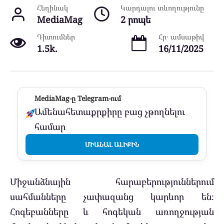
Հեղինակ
Կարդալու տևողությունը
MediaMag
2 րոպե
Դիտումներ
Հր․ ամսաթիվ
1.5k.
16/11/2025
MediaMag-ը Telegram-ում
Ամենահետաքրքիրը բաց չթողնելու
համար
ՄԻԱՆԱԼ ԱԼԻՔԻՆ
Միջանձնային հարաբերություններում
սահմանները չափազանց կարևոր են։
Հոգեբանները և հոգեկան առողջության