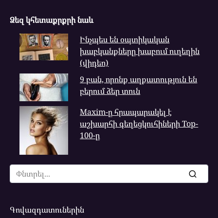
Ձեզ կհետաքրքրի նաև
Ինչպես են օպտիկական
խաբկանքները խաբում ուղեղին
(վիդեո)
9 բան, որոնք աղքատություն են
բերում ձեր տուն
Maxim-ը հրապարակել է
աշխարհի գեղեցկուհիների Top-
100-ը
Search
for:
Գովազդատուներին