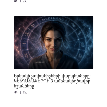
1.2k.
Երկակի չափանիշների վարպետները․
ԿԵՆԴԱՆԱԿԵՐՊԻ 3 ամենակեղծավոր
նշանները
1.2k.