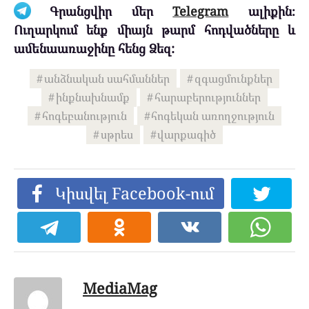
Գրանցվիր մեր
Telegram
ալիքին։
Ուղարկում ենք միայն թարմ հոդվածները և
ամենաառաջինը հենց Ձեզ:
անձնական սահմաններ
զգացմունքներ
ինքնախնամք
հարաբերություններ
հոգեբանություն
հոգեկան առողջություն
սթրես
վարքագիծ
Կիսվել Facebook-ում
MediaMag