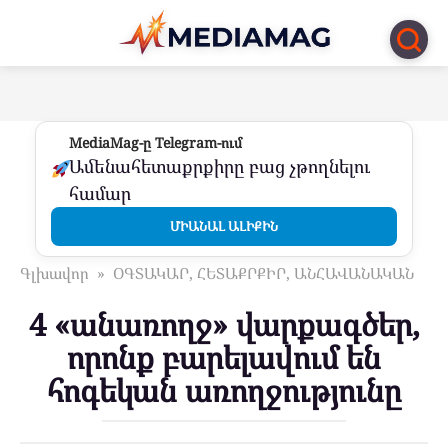
Перейти
к
контенту
MediaMag-ը Telegram-ում
Ամենահետաքրքիրը բաց չթողնելու
համար
ՄԻԱՆԱԼ ԱԼԻՔԻՆ
Գլխավոր
»
ՕԳՏԱԿԱՐ, ՀԵՏԱՔՐՔԻՐ, ԱՆՀԱՎԱՆԱԿԱՆ
4 «անառողջ» վարքագծեր,
որոնք բարելավում են
հոգեկան առողջությունը