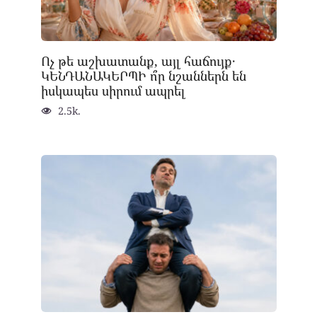
Ոչ թե աշխատանք, այլ հաճույք․
ԿԵՆԴԱՆԱԿԵՐՊԻ ո՞ր նշաններն են
իսկապես սիրում ապրել
2.5k.