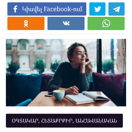
Կիսվել Facebook-ում
ՕԳՏԱԿԱՐ, ՀԵՏԱՔՐՔԻՐ, ԱՆՀԱՎԱՆԱԿԱՆ