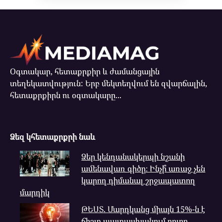
Օգտակար, հետաքրքիր և ժամանցային
տեղեկատվություն: Երբ մեկտեղվում են զվարճալին,
հետաքրքիրն ու օգտակարը...
Ձեզ կհետաքրքրի նաև
Ձեր կենդանակերպի նշանի
ամենավառ գիծը։ Ինչի՞ առաջ չեն
կարող դիմանալ շրջապատող
մարդիկ
ԹԵՍՏ. Մարդկանց միայն 15%-ն է
ճիշտ պատասխանում բոլոր