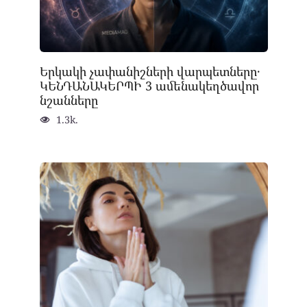
Երկակի չափանիշների վարպետները․
ԿԵՆԴԱՆԱԿԵՐՊԻ 3 ամենակեղծավոր
նշանները
1.3k.