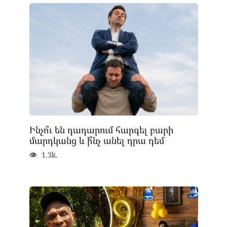
Ինչո՞ւ են դադարում հարգել բարի
մարդկանց և ի՞նչ անել դրա դեմ
1.3k.