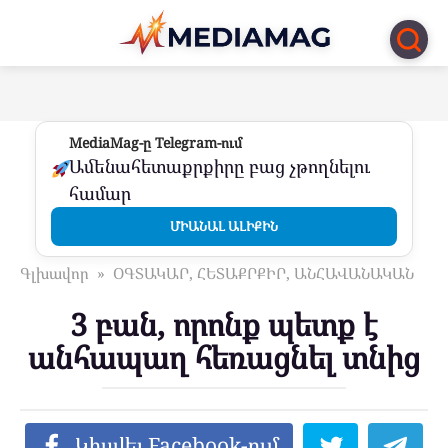
Перейти
к
контенту
MediaMag-ը Telegram-ում
Ամենահետաքրքիրը բաց չթողնելու
համար
ՄԻԱՆԱԼ ԱԼԻՔԻՆ
Գլխավոր
»
ՕԳՏԱԿԱՐ, ՀԵՏԱՔՐՔԻՐ, ԱՆՀԱՎԱՆԱԿԱՆ
3 բան, որոնք պետք է
անհապաղ հեռացնել տնից
Կիսվել Facebook-ում