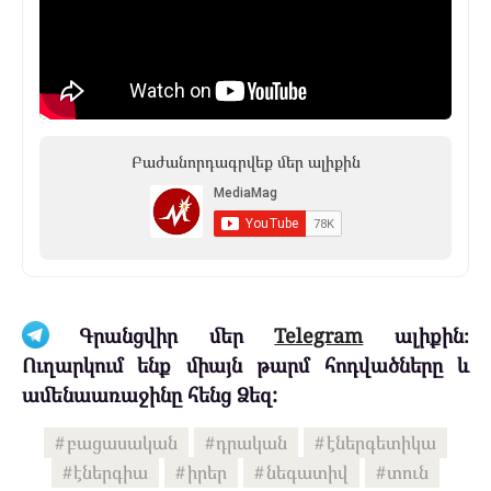
Բաժանորդագրվեք մեր ալիքին
Գրանցվիր մեր
Telegram
ալիքին։
Ուղարկում ենք միայն թարմ հոդվածները և
ամենաառաջինը հենց Ձեզ:
բացասական
դրական
էներգետիկա
էներգիա
իրեր
նեգատիվ
տուն