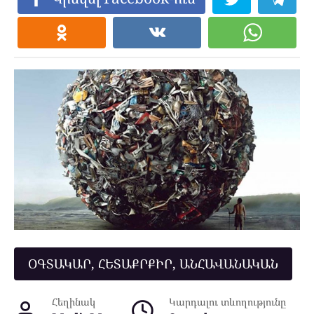
ՕԳՏԱԿԱՐ, ՀԵՏԱՔՐՔԻՐ, ԱՆՀԱՎԱՆԱԿԱՆ
Հեղինակ
Կարդալու տևողությունը