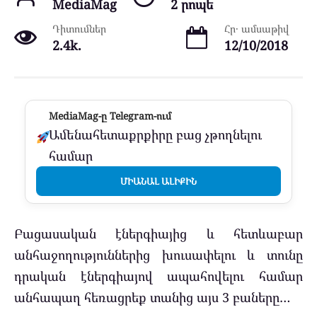
MediaMag
2 րոպե
Դիտումներ
Հր․ ամսաթիվ
2.4k.
12/10/2018
MediaMag-ը Telegram-ում
Ամենահետաքրքիրը բաց չթողնելու
համար
ՄԻԱՆԱԼ ԱԼԻՔԻՆ
Բացասական էներգիայից և հետևաբար
անհաջողություններից խուսափելու և տունը
դրական էներգիայով ապահովելու համար
անհապաղ հեռացրեք տանից այս 3 բաները…