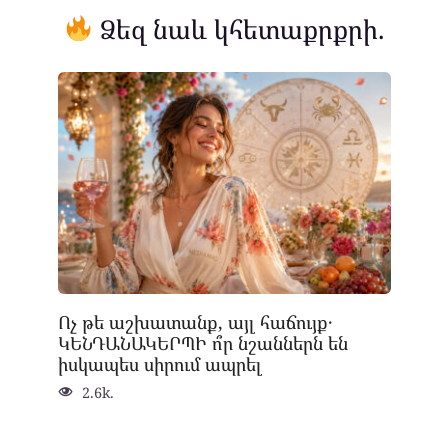
Ձեզ նաև կհետաքրքրի.
Ոչ թե աշխատանք, այլ հաճույք․
ԿԵՆԴԱՆԱԿԵՐՊԻ ո՞ր նշաններն են
իսկապես սիրում ապրել
2.6k.