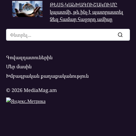
ԹԵՍՏ-ԿԱՆԽԱԳՈՒՇԱԿՈՒՄԸ
կպատմի, թե ինչ է պատրաստել
Ձեզ համար հաջորդ ամիսը
Search
for:
Գովազդատուներին
Մեր մասին
Խմբագրական քաղաքականություն
© 2026 MediaMag.am