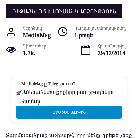
ԴԻԶԱՅՆ, ՈՃ և ԼՈՒՍԱՆԿԱՐՉՈՒԹՅՈՒՆ
Հեղինակ
Կարդալու տևողությունը
MediaMag
1 րոպե
Դիտումներ
Հր․ ամսաթիվ
1.3k.
29/12/2014
MediaMag-ը Telegram-ում
Ամենահետաքրքիրը բաց չթողնելու
համար
ՄԻԱՆԱԼ ԱԼԻՔԻՆ
Զարմանահրաշ աշխարհ, որը մենք գրեթե չենք