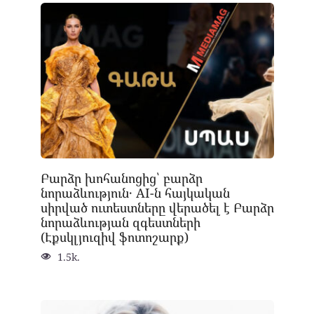
Բարձր խոհանոցից՝ բարձր
նորաձևություն․ AI-ն հայկական
սիրված ուտեստները վերածել է Բարձր
նորաձևության զգեստների
(Էքսկլյուզիվ ֆոտոշարք)
1.5k.