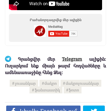
Բաժանորդագրվեք մեր ալիքին
Գրանցվիր մեր
Telegram
ալիքին։
Ուղարկում ենք միայն թարմ հոդվածները և
ամենաառաջինը հենց Ձեզ:
լուսանկար
մակրո
մակրոլուսանկար
ֆանտաստիկ
ֆոտո
Կիսվել Facebook-ում