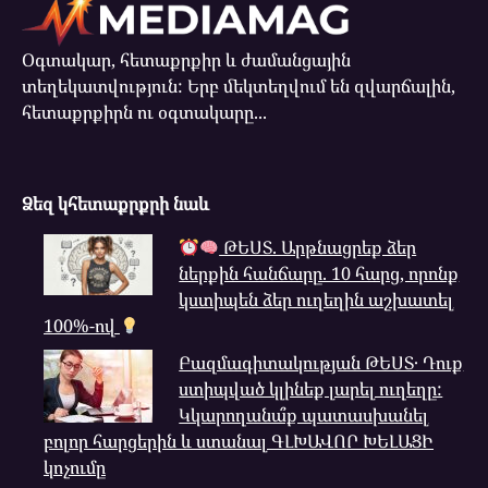
Օգտակար, հետաքրքիր և ժամանցային
տեղեկատվություն: Երբ մեկտեղվում են զվարճալին,
հետաքրքիրն ու օգտակարը...
Ձեզ կհետաքրքրի նաև
ԹԵՍՏ. Արթնացրեք ձեր
ներքին հանճարը. 10 հարց, որոնք
կստիպեն ձեր ուղեղին աշխատել
100%-ով
Բազմագիտակության ԹԵՍՏ․ Դուք
ստիպված կլինեք լարել ուղեղը:
Կկարողանա՞ք պատասխանել
բոլոր հարցերին և ստանալ ԳԼԽԱՎՈՐ ԽԵԼԱՑԻ
կոչումը