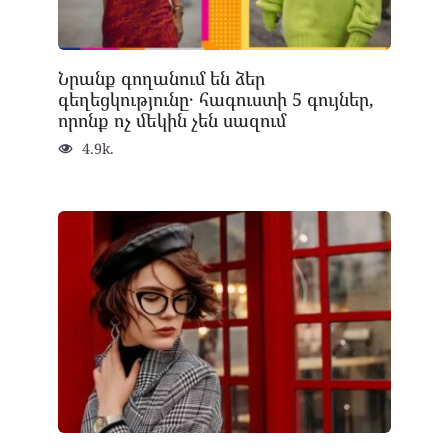
Նրանք գողանում են ձեր
գեղեցկությունը․ հագուստի 5 գույներ,
որոնք ոչ մեկին չեն սազում
4.9k.