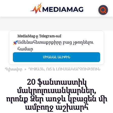
Перейти
к
контенту
MediaMag-ը Telegram-ում
Ամենահետաքրքիրը բաց չթողնելու
համար
ՄԻԱՆԱԼ ԱԼԻՔԻՆ
Գլխավոր
»
ԴԻԶԱՅՆ, ՈՃ և ԼՈՒՍԱՆԿԱՐՉՈՒԹՅՈՒՆ
20 ֆանտաստիկ
մակրոլուսանկարներ,
որոնք Ձեր առջև կբացեն մի
ամբողջ աշխարհ