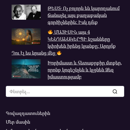
ԹԵՍՏ․ Ոչ բոլորն են կարողանում
ճանաչել այս քաղաքական
գործիչներին: Իսկ դո՞ւք
ՄԱՅԻՍԻՆ այս 4
ԿԵՆԴԱՆԱԿԵՐՊԻ նշանները
կփոխեն իրենց կյանքը։ Արդյո՞ք
Դու էլ ես նրանց մեջ
Խորիմաստ և հետաքրքիր մտքեր,
որոնք կոգեշնչեն և կլցնեն Ձեզ
իմաստությամբ
Search
for:
Գովազդատուներին
Մեր մասին