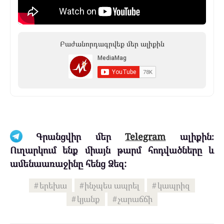
Բաժանորդագրվեք մեր ալիքին
Գրանցվիր մեր
Telegram
ալիքին։
Ուղարկում ենք միայն թարմ հոդվածները և
ամենաառաջինը հենց Ձեզ:
երեխա
ինչպես ապրել
կապրիզ
կյանք
չարաճճի