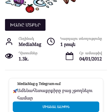
ԽԱՌԸ ՄՏՔԵՐ
Հեղինակ
Կարդալու տևողությունը
MediaMag
1 րոպե
Դիտումներ
Հր․ ամսաթիվ
1.3k.
04/01/2012
MediaMag-ը Telegram-ում
Ամենահետաքրքիրը բաց չթողնելու
համար
ՄԻԱՆԱԼ ԱԼԻՔԻՆ