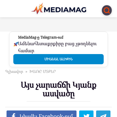
Перейти
к
контенту
MediaMag-ը Telegram-ում
Ամենահետաքրքիրը բաց չթողնելու
համար
ՄԻԱՆԱԼ ԱԼԻՔԻՆ
Գլխավոր
»
ԽԱՌԸ ՄՏՔԵՐ
Այս չարաճճի Կյանք
ասվածը
Կիսվել Facebook-ում