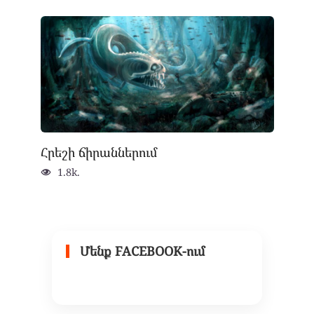
Հրեշի ճիրաններում
1.8k.
Մենք FACEBOOK-ում