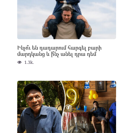
Ինչո՞ւ են դադարում հարգել բարի
մարդկանց և ի՞նչ անել դրա դեմ
1.3k.