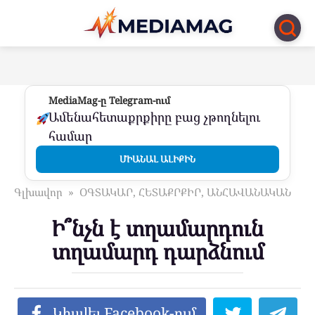
Перейти
к
контенту
MediaMag-ը Telegram-ում
Ամենահետաքրքիրը բաց չթողնելու
համար
ՄԻԱՆԱԼ ԱԼԻՔԻՆ
Գլխավոր
»
ՕԳՏԱԿԱՐ, ՀԵՏԱՔՐՔԻՐ, ԱՆՀԱՎԱՆԱԿԱՆ
Ի՞նչն է տղամարդուն
տղամարդ դարձնում
Կիսվել Facebook-ում