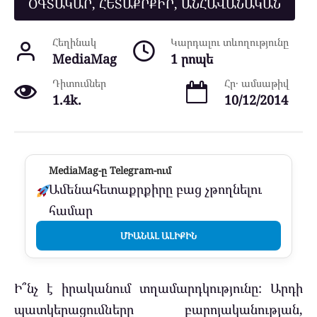
ՕԳՏԱԿԱՐ, ՀԵՏԱՔՐՔԻՐ, ԱՆՀԱՎԱՆԱԿԱՆ
Հեղինակ
Կարդալու տևողությունը
MediaMag
1 րոպե
Դիտումներ
Հր․ ամսաթիվ
1.4k.
10/12/2014
MediaMag-ը Telegram-ում
Ամենահետաքրքիրը բաց չթողնելու
համար
ՄԻԱՆԱԼ ԱԼԻՔԻՆ
Ի՞նչ է իրականում տղամարդկությունը: Արդի
պատկերացումները բարոյականության,