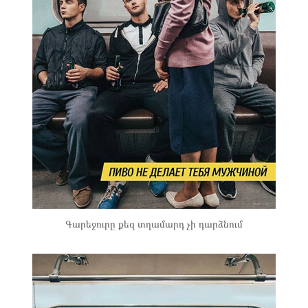
Գարեջուրը քեզ տղամարդ չի դարձնում