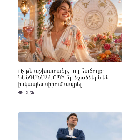
Ոչ թե աշխատանք, այլ հաճույք․
ԿԵՆԴԱՆԱԿԵՐՊԻ ո՞ր նշաններն են
իսկապես սիրում ապրել
2.6k.