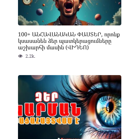
100+ ԱՆՀԱՎԱՆԱԿԱՆ ՓԱՍՏԵՐ, որոնք
կսասանեն ձեր պատկերացումները
աշխարհի մասին (ՎԻԴԵՈ)
2.2k.