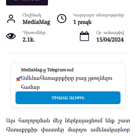
Հեղինակ
Կարդալու տևողությունը
MediaMag
1 րոպե
Դիտումներ
Հր․ ամսաթիվ
2.1k.
15/04/2024
MediaMag-ը Telegram-ում
Ամենահետաքրքիրը բաց չթողնելու
համար
ՄԻԱՆԱԼ ԱԼԻՔԻՆ
Այս հաղորդման մեջ ներկայացնում ենք շատ
հետաքրքիր փաստեր մարդու ամենակարևոր