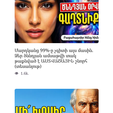
Մարդկանց 99%-ը չգիտի այս մասին.
Ձեր ծննդյան ամսաթվի տակ
թաքնված է ԱՍՏՎԱԾԱՅԻՆ շնորհ
(տեսանյութ)
1.6k.