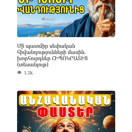
Մի՛ պատմիր սեփական
հիվանդությունների մասին.
խորհուրդներ ՀԻՊՈԿՐԱՏԻՑ
(տեսանյութ)
1.2k.