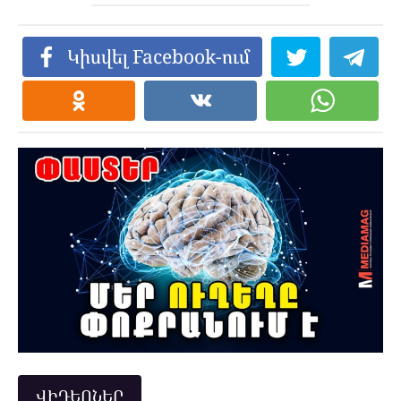
Կիսվել Facebook-ում
ՎԻԴԵՈՆԵՐ