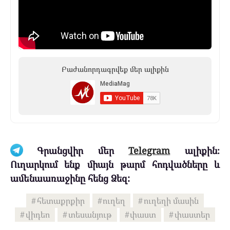
Բաժանորդագրվեք մեր ալիքին
Գրանցվիր մեր
Telegram
ալիքին։
Ուղարկում ենք միայն թարմ հոդվածները և
ամենաառաջինը հենց Ձեզ:
հետաքրքիր
ուղեղ
ուղեղի մասին
վիդեո
տեսանյութ
փաստ
փաստեր