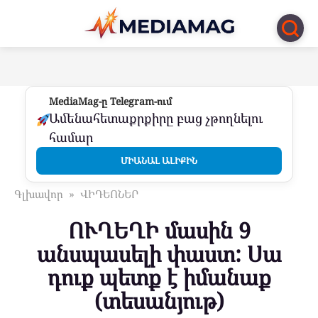
Перейти
к
контенту
MediaMag-ը Telegram-ում
Ամենահետաքրքիրը բաց չթողնելու
համար
ՄԻԱՆԱԼ ԱԼԻՔԻՆ
Գլխավոր
»
ՎԻԴԵՈՆԵՐ
ՈՒՂԵՂԻ մասին 9
անսպասելի փաստ: Սա
դուք պետք է իմանաք
(տեսանյութ)