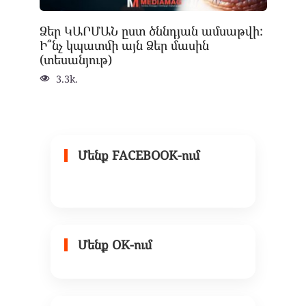
Ձեր ԿԱՐՄԱՆ ըստ ծննդյան ամսաթվի:
Ի՞նչ կպատմի այն Ձեր մասին
(տեսանյութ)
3.3k.
Մենք FACEBOOK-ում
Մենք OK-ում