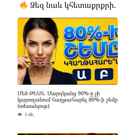
Ձեզ նաև կհետաքրքրի.
Մեծ ԹԵՍՏ. Մարդկանց 90%-ը չի
կարողանում հաղթահարել 80%-ի շեմը
(տեսանյութ)
5.4k.