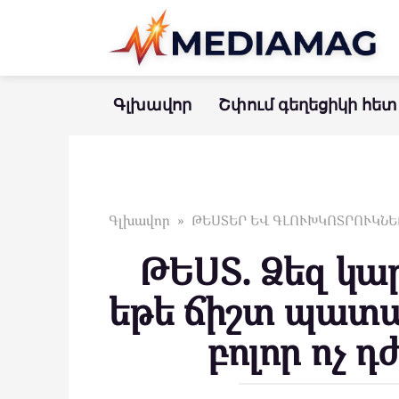
Перейти
к
контенту
Գլխավոր
Շփում գեղեցիկի հետ
Գլխավոր
»
ԹԵՍՏԵՐ ԵՎ ԳԼՈՒԽԿՈՏՐՈՒԿՆԵ
ԹԵՍՏ. Ձեզ կա
եթե ճիշտ պատ
բոլոր ոչ 