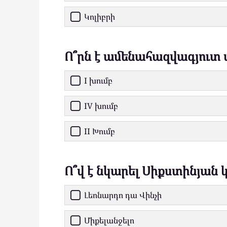
Կոլիբրի
Ո՞րն է ամենահազվագյուտ 
I խումբ
IV խումբ
II Խումբ
Ո՞վ է նկարել Սիքստինյան
Լեոնարդո դա Վինչի
Միքելանջելո