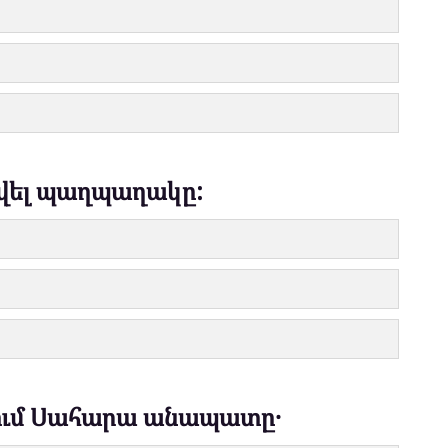
ծվել պաղպաղակը:
վում Սահարա անապատը․