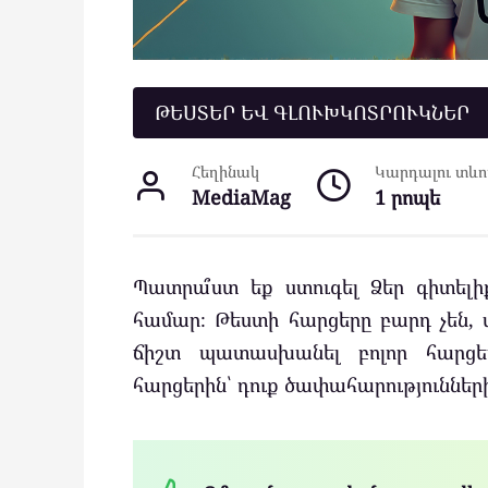
ԹԵՍՏԵՐ ԵՎ ԳԼՈՒԽԿՈՏՐՈՒԿՆԵՐ
Հեղինակ
Կարդալու տևող
MediaMag
1 րոպե
Պատրա՞ստ եք ստուգել Ձեր գիտելի
համար։ Թեստի հարցերը բարդ չեն, ս
ճիշտ պատասխանել բոլոր հարցե
հարցերին՝ դուք ծափահարությունների 