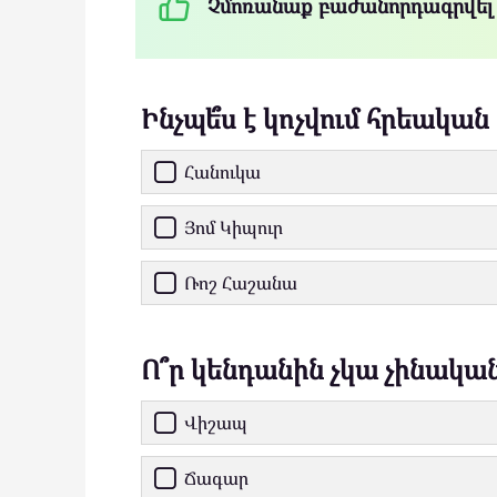
Չմոռանաք բաժանորդագրվել
Ինչպե՞ս է կոչվում հրեական
Հանուկա
Յոմ Կիպուր
Ռոշ Հաշանա
Ո՞ր կենդանին չկա չինակա
Վիշապ
Ճագար