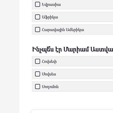
Եվրասիա
Աֆրիկա
Հարավային Ամերիկա
Ինչպե՞ս էր Մարիամ Աստվա
Հովսեփ
Մովսես
Սողոմոն